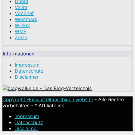
Unold
Valira
VonShef
Westmark
Winkel
WMF
Zorro
Informationen
Impressum
Datenschutz
Disclaimer
Copyright -
Eiswürfelmaschinen.website
- Alle Rechte
vorbehalten - * Affiliatelink
Impressum
Datenschutz
Disclaimer