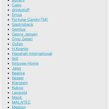
Butlers
Caso
drinkstuff
Emsa
Fortune Candy(TM)
Gastroback
Gemlux
Georg Jensen
Gino Gelati
Gufan
H.Koenig
Haushalt International
Ibili
Innovee Home
Jago
Kealive
Kesser
Klarstein
Kukoo
Leopold
Mack
MALATEC
Medion