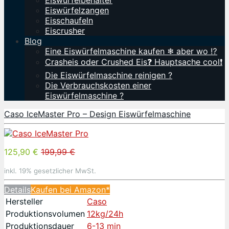
Eiswürfelbehälter
Eiswürfelzangen
Eisschaufeln
Eiscrusher
Blog
Eine Eiswürfelmaschine kaufen ❄ aber wo ⁉️
Crasheis oder Crushed Eis❓ Hauptsache cool❗
Die Eiswürfelmaschine reinigen ?
Die Verbrauchskosten einer
Eiswürfelmaschine ?
Caso IceMaster Pro – Design Eiswürfelmaschine
125,90 €
199,99 €
inkl. 19% gesetzlicher MwSt.
Details
Kaufen bei Amazon*
Hersteller
Caso
Produktionsvolumen
12kg/24h
Produktionsdauer
6-13 min