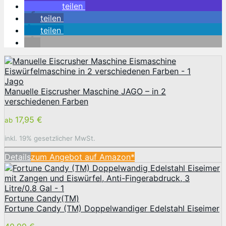
teilen
teilen
teilen
Jago
Manuelle Eiscrusher Maschine JAGO – in 2
verschiedenen Farben
17,95 €
ab
inkl. 19% gesetzlicher MwSt.
Details
zum Angebot auf Amazon*
Fortune Candy(TM)
Fortune Candy (TM) Doppelwandiger Edelstahl Eiseimer