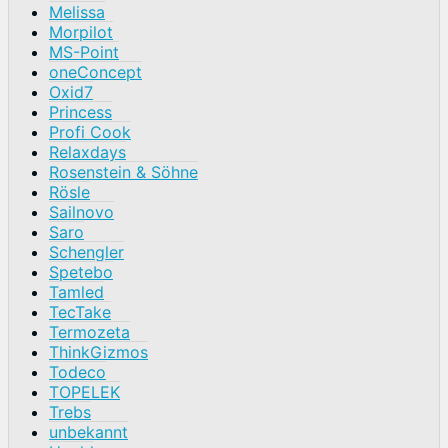
Melissa
Morpilot
MS-Point
oneConcept
Oxid7
Princess
Profi Cook
Relaxdays
Rosenstein & Söhne
Rösle
Sailnovo
Saro
Schengler
Spetebo
Tamled
TecTake
Termozeta
ThinkGizmos
Todeco
TOPELEK
Trebs
unbekannt