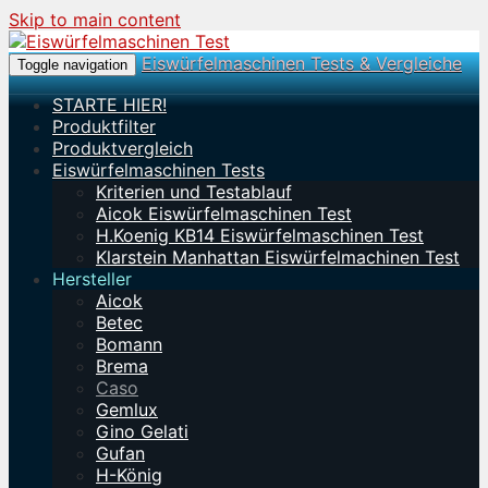
Skip to main content
Eiswürfelmaschinen Tests & Vergleiche
Toggle navigation
STARTE HIER!
Produktfilter
Produktvergleich
Eiswürfelmaschinen Tests
Kriterien und Testablauf
Aicok Eiswürfelmaschinen Test
H.Koenig KB14 Eiswürfelmaschinen Test
Klarstein Manhattan Eiswürfelmachinen Test
Hersteller
Aicok
Betec
Bomann
Brema
Caso
Gemlux
Gino Gelati
Gufan
H-König