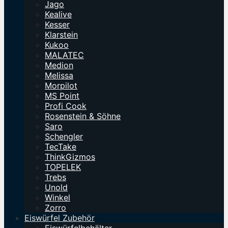
Jago
Kealive
Kesser
Klarstein
Kukoo
MALATEC
Medion
Melissa
Morpilot
MS Point
Profi Cook
Rosenstein & Söhne
Saro
Schengler
TecTake
ThinkGizmos
TOPELEK
Trebs
Unold
Winkel
Zorro
Eiswürfel Zubehör