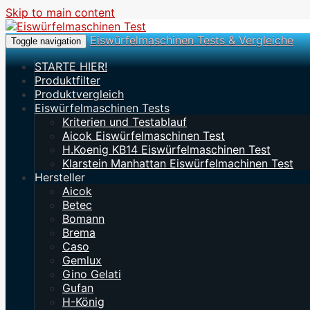
Skip to main content
Eiswürfelmaschinen Tests & Vergleiche
Toggle navigation
STARTE HIER!
Produktfilter
Produktvergleich
Eiswürfelmaschinen Tests
Kriterien und Testablauf
Aicok Eiswürfelmaschinen Test
H.Koenig KB14 Eiswürfelmaschinen Test
Klarstein Manhattan Eiswürfelmachinen Test
Hersteller
Aicok
Betec
Bomann
Brema
Caso
Gemlux
Gino Gelati
Gufan
H-König