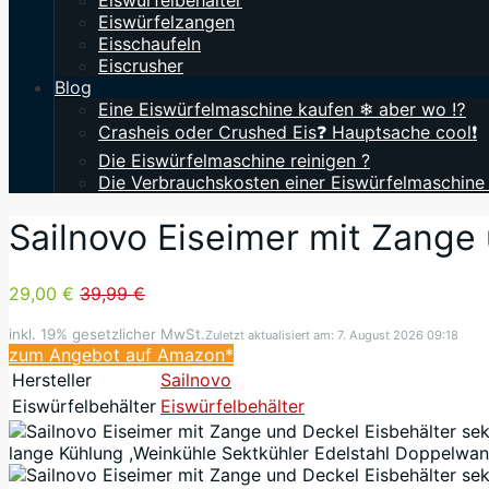
Eiswürfelbehälter
Eiswürfelzangen
Eisschaufeln
Eiscrusher
Blog
Eine Eiswürfelmaschine kaufen ❄ aber wo ⁉️
Crasheis oder Crushed Eis❓ Hauptsache cool❗
Die Eiswürfelmaschine reinigen ?
Die Verbrauchskosten einer Eiswürfelmaschine
Sailnovo Eiseimer mit Zange
29,00 €
39,99 €
inkl. 19% gesetzlicher MwSt.
Zuletzt aktualisiert am: 7. August 2026 09:18
zum Angebot auf Amazon*
Hersteller
Sailnovo
Eiswürfelbehälter
Eiswürfelbehälter