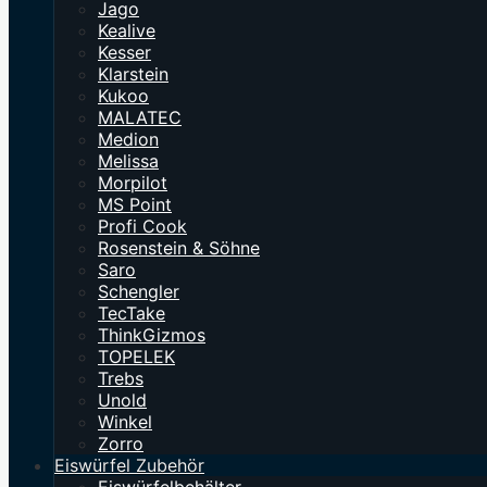
Jago
Kealive
Kesser
Klarstein
Kukoo
MALATEC
Medion
Melissa
Morpilot
MS Point
Profi Cook
Rosenstein & Söhne
Saro
Schengler
TecTake
ThinkGizmos
TOPELEK
Trebs
Unold
Winkel
Zorro
Eiswürfel Zubehör