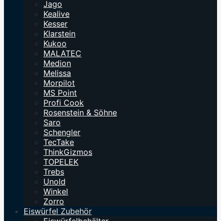
Jago
Kealive
Kesser
Klarstein
Kukoo
MALATEC
Medion
Melissa
Morpilot
MS Point
Profi Cook
Rosenstein & Söhne
Saro
Schengler
TecTake
ThinkGizmos
TOPELEK
Trebs
Unold
Winkel
Zorro
Eiswürfel Zubehör