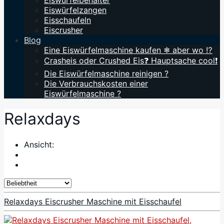
Eiswürfelbehälter
Eiswürfelzangen
Eisschaufeln
Eiscrusher
Blog
Eine Eiswürfelmaschine kaufen ❄ aber wo ⁉️
Crasheis oder Crushed Eis❓ Hauptsache cool❗
Die Eiswürfelmaschine reinigen ?
Die Verbrauchskosten einer
Eiswürfelmaschine ?
Relaxdays
Ansicht:
Relaxdays Eiscrusher Maschine mit Eisschaufel