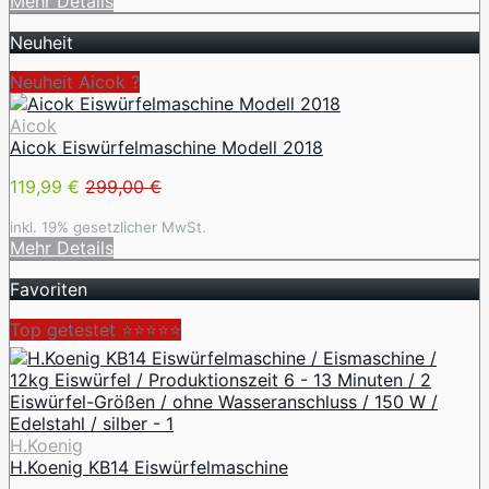
Mehr Details
Neuheit
Neuheit Aicok ?
Aicok
Aicok Eiswürfelmaschine Modell 2018
119,99 €
299,00 €
inkl. 19% gesetzlicher MwSt.
Mehr Details
Favoriten
Top getestet ⭐⭐⭐⭐⭐
H.Koenig
H.Koenig KB14 Eiswürfelmaschine