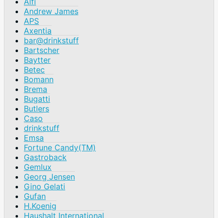
Alfi
Andrew James
APS
Axentia
bar@drinkstuff
Bartscher
Baytter
Betec
Bomann
Brema
Bugatti
Butlers
Caso
drinkstuff
Emsa
Fortune Candy(TM)
Gastroback
Gemlux
Georg Jensen
Gino Gelati
Gufan
H.Koenig
Haushalt International