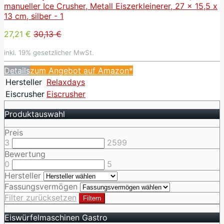
27,21 €
30,13 €
inkl. 19% gesetzlicher MwSt.
Details
zum Angebot auf Amazon*
Hersteller
Relaxdays
Eiscrusher
Eiscrusher
Produktauswahl
Preis
3
2599
Bewertung
0
5
Hersteller
Fassungsvermögen
Filter zurücksetzen
Filtern
Eiswürfelmaschinen Gastro