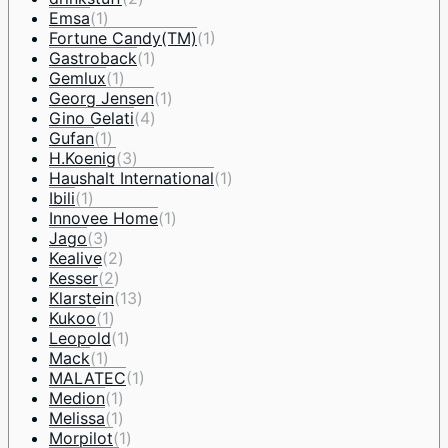
Emsa
(1)
Fortune Candy(TM)
(1)
Gastroback
(1)
Gemlux
(1)
Georg Jensen
(1)
Gino Gelati
(4)
Gufan
(1)
H.Koenig
(3)
Haushalt International
(1)
Ibili
(1)
Innovee Home
(1)
Jago
(3)
Kealive
(2)
Kesser
(2)
Klarstein
(13)
Kukoo
(1)
Leopold
(1)
Mack
(1)
MALATEC
(1)
Medion
(1)
Melissa
(1)
Morpilot
(1)