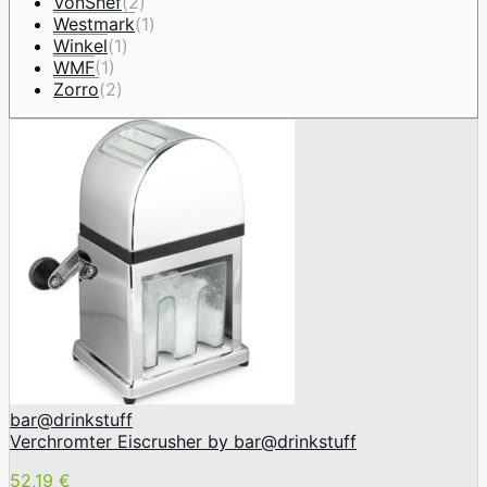
VonShef
(2)
Westmark
(1)
Winkel
(1)
WMF
(1)
Zorro
(2)
bar@drinkstuff
Verchromter Eiscrusher by bar@drinkstuff
52,19 €