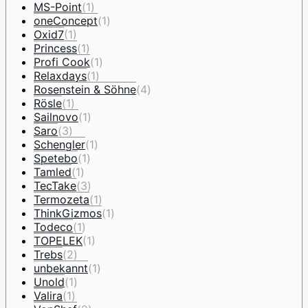
MS-Point
(1)
oneConcept
(1)
Oxid7
(1)
Princess
(1)
Profi Cook
(1)
Relaxdays
(1)
Rosenstein & Söhne
(4)
Rösle
(1)
Sailnovo
(1)
Saro
(3)
Schengler
(1)
Spetebo
(1)
Tamled
(1)
TecTake
(3)
Termozeta
(1)
ThinkGizmos
(1)
Todeco
(1)
TOPELEK
(1)
Trebs
(2)
unbekannt
(1)
Unold
(1)
Valira
(1)