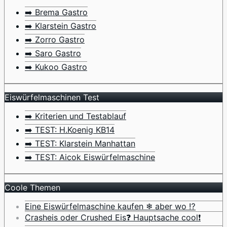
➡️ Brema Gastro
➡️ Klarstein Gastro
➡️ Zorro Gastro
➡️ Saro Gastro
➡️ Kukoo Gastro
Eiswürfelmaschinen Test
➡️ Kriterien und Testablauf
➡️ TEST: H.Koenig KB14
➡️ TEST: Klarstein Manhattan
➡️ TEST: Aicok Eiswürfelmaschine
Coole Themen
Eine Eiswürfelmaschine kaufen ❄ aber wo ⁉️
Crasheis oder Crushed Eis❓ Hauptsache cool❗