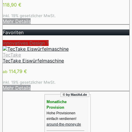
118,90 €
inkl. 19% gesetzlicher MwSt.
Mehr Details
Favoriten
innovatives Design ️?
TecTake
TecTake Eiswürfelmaschine
114,79 €
ab
inkl. 19% gesetzlicher MwSt.
Mehr Details
© by MaxiAd.de
Monatliche
Provision
Hohe Provisionen
einfach verdienen!
around-the-money.de