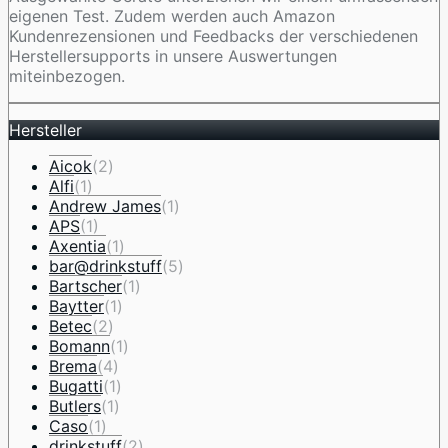
eigenen Test. Zudem werden auch Amazon
Kundenrezensionen und Feedbacks der verschiedenen
Herstellersupports in unsere Auswertungen
miteinbezogen.
Hersteller
Aicok
(2)
Alfi
(1)
Andrew James
(1)
APS
(1)
Axentia
(1)
bar@drinkstuff
(5)
Bartscher
(1)
Baytter
(1)
Betec
(2)
Bomann
(1)
Brema
(4)
Bugatti
(1)
Butlers
(1)
Caso
(1)
drinkstuff
(2)