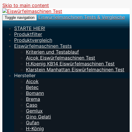
Skip to main content
Eiswürfelmaschinen Tests & Vergleiche
Toggle navigation
STARTE HIER!
Produktfilter
Produktvergleich
Eiswürfelmaschinen Tests
Kriterien und Testablauf
Aicok Eiswürfelmaschinen Test
H.Koenig KB14 Eiswürfelmaschinen Test
Klarstein Manhattan Eiswürfelmachinen Test
Hersteller
Aicok
Betec
Bomann
Brema
Caso
Gemlux
Gino Gelati
Gufan
H-König