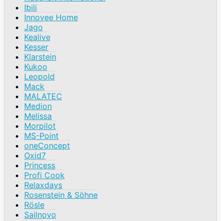
Ibili
Innovee Home
Jago
Kealive
Kesser
Klarstein
Kukoo
Leopold
Mack
MALATEC
Medion
Melissa
Morpilot
MS-Point
oneConcept
Oxid7
Princess
Profi Cook
Relaxdays
Rosenstein & Söhne
Rösle
Sailnovo