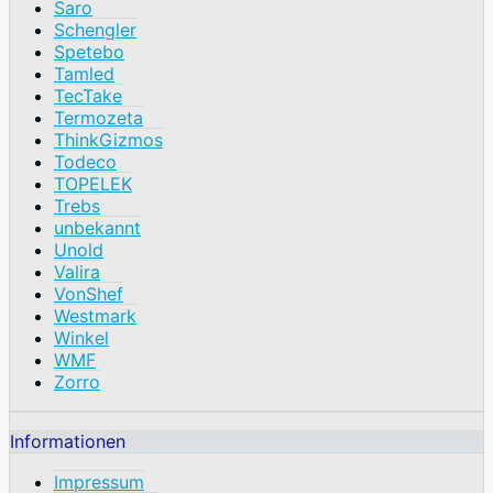
Saro
Schengler
Spetebo
Tamled
TecTake
Termozeta
ThinkGizmos
Todeco
TOPELEK
Trebs
unbekannt
Unold
Valira
VonShef
Westmark
Winkel
WMF
Zorro
Informationen
Impressum