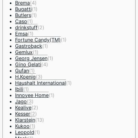
Brema
(4)
Bugatti
(1)
Butlers
(1)
Caso
(1)
drinkstuff
(2)
Emsa
(1)
Fortune Candy(TM)
(1)
Gastroback
(1)
Gemlux
(1)
Georg Jensen
(1)
Gino Gelati
(4)
Gufan
(1)
H.Koenig
(3)
Haushalt International
(1)
Ibili
(1)
Innovee Home
(1)
Jago
(3)
Kealive
(2)
Kesser
(2)
Klarstein
(13)
Kukoo
(1)
Leopold
(1)