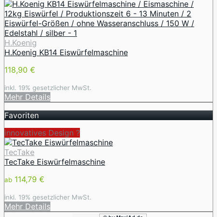
H.Koenig
H.Koenig KB14 Eiswürfelmaschine
118,90 €
inkl. 19% gesetzlicher MwSt.
Mehr Details
Favoriten
innovatives Design ️?
TecTake
TecTake Eiswürfelmaschine
114,79 €
ab
inkl. 19% gesetzlicher MwSt.
Mehr Details