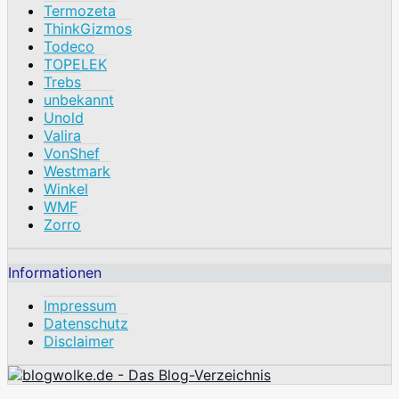
Termozeta
ThinkGizmos
Todeco
TOPELEK
Trebs
unbekannt
Unold
Valira
VonShef
Westmark
Winkel
WMF
Zorro
Informationen
Impressum
Datenschutz
Disclaimer