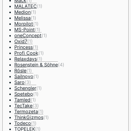
Mack
(1)
MALATEC
(1)
Medion
(1)
Melissa
(1)
Morpilot
(1)
MS-Point
(1)
oneConcept
(1)
Oxid7
(1)
Princess
(1)
Profi Cook
(1)
Relaxdays
(1)
Rosenstein & Söhne
(4)
Rösle
(1)
Sailnovo
(1)
Saro
(3)
Schengler
(1)
Spetebo
(1)
Tamled
(1)
TecTake
(3)
Termozeta
(1)
ThinkGizmos
(1)
Todeco
(1)
TOPELEK
(1)