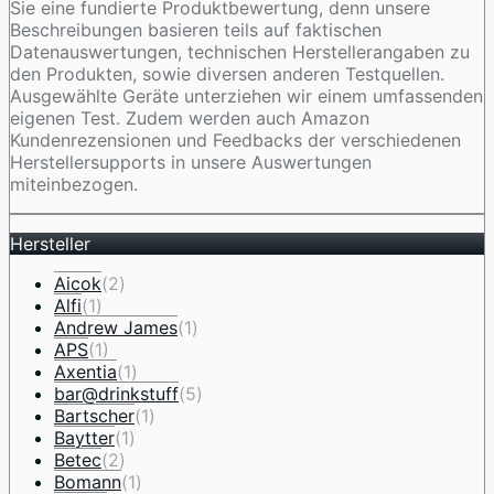
Sie eine fundierte Produktbewertung, denn unsere
Beschreibungen basieren teils auf faktischen
Datenauswertungen, technischen Herstellerangaben zu
den Produkten, sowie diversen anderen Testquellen.
Ausgewählte Geräte unterziehen wir einem umfassenden
eigenen Test. Zudem werden auch Amazon
Kundenrezensionen und Feedbacks der verschiedenen
Herstellersupports in unsere Auswertungen
miteinbezogen.
Hersteller
Aicok
(2)
Alfi
(1)
Andrew James
(1)
APS
(1)
Axentia
(1)
bar@drinkstuff
(5)
Bartscher
(1)
Baytter
(1)
Betec
(2)
Bomann
(1)