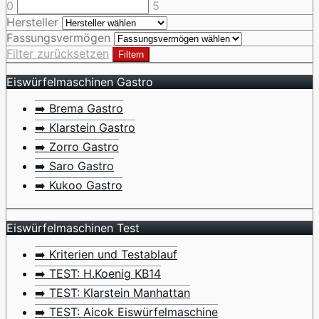
0
5
Hersteller
Fassungsvermögen
Filter zurücksetzen
Filtern
Eiswürfelmaschinen Gastro
➡️ Brema Gastro
➡️ Klarstein Gastro
➡️ Zorro Gastro
➡️ Saro Gastro
➡️ Kukoo Gastro
Eiswürfelmaschinen Test
➡️ Kriterien und Testablauf
➡️ TEST: H.Koenig KB14
➡️ TEST: Klarstein Manhattan
➡️ TEST: Aicok Eiswürfelmaschine