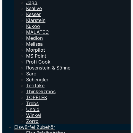
Jago
Kealive
Kesser
Klarstein
Kukoo
MALATEC
Medion
Melissa
Morpilot
MS Point
Profi Cook
Rosenstein & Söhne
Saro
Schengler
TecTake
ThinkGizmos
TOPELEK
Trebs
Unold
Winkel
Zorro
Eiswürfel Zubehör