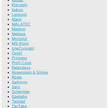
Klarstein
Kukoo
Leopold
Mack
MALATEC
Medion
Melissa
Morpilot
MS-Point
oneConcept
Oxid7
Princess
Profi Cook
Relaxdays
Rosenstein & Söhne
Rösle
Sailnovo
Saro
Schengler
Spetebo
Tamled
TecTake