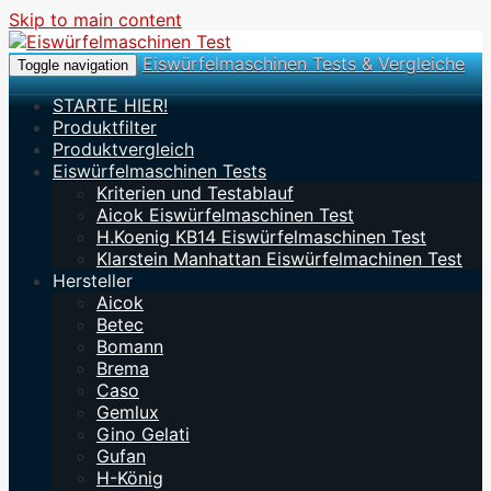
Skip to main content
Eiswürfelmaschinen Tests & Vergleiche
Toggle navigation
STARTE HIER!
Produktfilter
Produktvergleich
Eiswürfelmaschinen Tests
Kriterien und Testablauf
Aicok Eiswürfelmaschinen Test
H.Koenig KB14 Eiswürfelmaschinen Test
Klarstein Manhattan Eiswürfelmachinen Test
Hersteller
Aicok
Betec
Bomann
Brema
Caso
Gemlux
Gino Gelati
Gufan
H-König