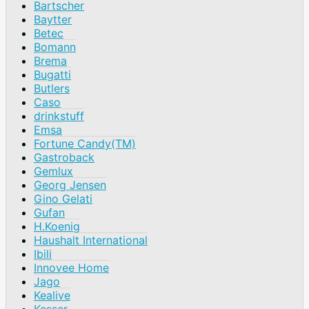
Bartscher
Baytter
Betec
Bomann
Brema
Bugatti
Butlers
Caso
drinkstuff
Emsa
Fortune Candy(TM)
Gastroback
Gemlux
Georg Jensen
Gino Gelati
Gufan
H.Koenig
Haushalt International
Ibili
Innovee Home
Jago
Kealive
Kesser