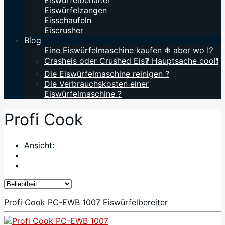
Eiswürfelbehälter
Eiswürfelzangen
Eisschaufeln
Eiscrusher
Blog
Eine Eiswürfelmaschine kaufen ❄ aber wo ⁉️
Crasheis oder Crushed Eis❓ Hauptsache cool❗
Die Eiswürfelmaschine reinigen ?
Die Verbrauchskosten einer
Eiswürfelmaschine ?
Profi Cook
Ansicht:
Profi Cook PC-EWB 1007 Eiswürfelbereiter