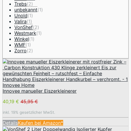
Trebs
(2)
unbekannt
(1)
Unold
(1)
Valira
(1)
VonShef
(2)
Westmark
(1)
Winkel
(1)
WMF
(1)
Zorro
(2)
Innovee Home
Innovee manueller Eiszerkleinerer
40,19 €
45,95 €
inkl. 19% gesetzlicher MwSt.
Details
Kaufen bei Amazon*