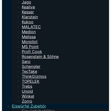
Jago
Kealive
Kesser
Klarstein
Kukoo
MALATEC
Medion
Melissa
Morpilot
MS Point
Profi Cook
Rosenstein & Söhne
Saro
Schengler
TecTake
ThinkGizmos
TOPELEK
Trebs
Unold
Winkel
Zorro
Eiswürfel Zubehör