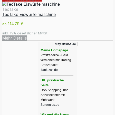
TecTake
TecTake Eiswürfelmaschine
114,79 €
ab
inkl. 19% gesetzlicher MwSt.
Mehr Details
© by MaxiAd.de
Meine Homepage
Profitrader24 - Geld
verdienen mit Trading -
Bronzepaket
frank-zak.de
DIE praktische
Seite!
DAS Shopping- und
Servicecenter mit
Mehrwert!
Sorgenlos.de
Wir und die Natur