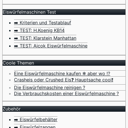
Eiswürfelmaschinen Test
➡️ Kriterien und Testablauf
➡️ TEST: H.Koenig KB14
➡️ TEST: Klarstein Manhattan
➡️ TEST: Aicok Eiswürfelmaschine
Coole Themen
Eine Eiswürfelmaschine kaufen ❄ aber wo ⁉️
Crasheis oder Crushed Eis❓ Hauptsache cool❗
Die Eiswürfelmaschine reinigen ?
Die Verbrauchskosten einer Eiswürfelmaschine ?
Zubehör
➡️ Eiswürfelbehälter
➡️ Eiswürfelzangen