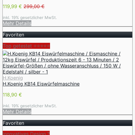
119,99 €
299,00 €
inkl. 19% gesetzlicher MwSt.
Mehr Details
Favoriten
Top getestet ⭐⭐⭐⭐⭐
H.Koenig
H.Koenig KB14 Eiswürfelmaschine
118,90 €
inkl. 19% gesetzlicher MwSt.
Mehr Details
Favoriten
innovatives Design ️?