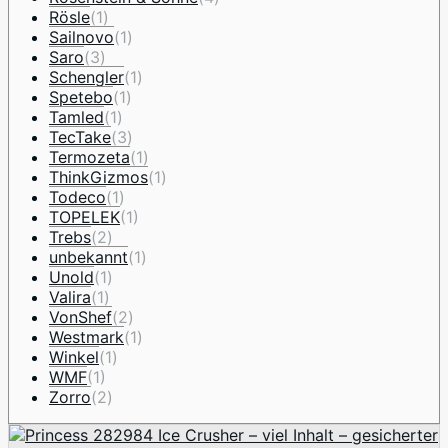
Rösle
(1)
Sailnovo
(1)
Saro
(3)
Schengler
(1)
Spetebo
(1)
Tamled
(1)
TecTake
(3)
Termozeta
(1)
ThinkGizmos
(1)
Todeco
(1)
TOPELEK
(1)
Trebs
(2)
unbekannt
(1)
Unold
(1)
Valira
(1)
VonShef
(2)
Westmark
(1)
Winkel
(1)
WMF
(1)
Zorro
(2)