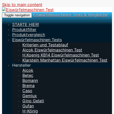
Skip to main content
Eiswürfelmaschinen Tests & Vergleiche
Toggle navigation
STARTE HIER!
Produktfilter
Produktvergleich
Eiswürfelmaschinen Tests
Kriterien und Testablauf
Aicok Eiswürfelmaschinen Test
H.Koenig KB14 Eiswürfelmaschinen Test
Klarstein Manhattan Eiswürfelmachinen Test
Hersteller
Aicok
Betec
Bomann
Brema
Caso
Gemlux
Gino Gelati
Gufan
H-König