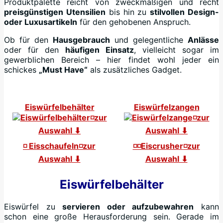
Produktpalette reicht von zweckmäßigen und recht
preisgünstigen Utensilien
bis hin zu
stilvollen Design-
oder Luxusartikeln
für den gehobenen Anspruch.
Ob für den
Hausgebrauch
und gelegentliche
Anlässe
oder für den
häufigen Einsatz
, vielleicht sogar im
gewerblichen Bereich – hier findet wohl jeder ein
schickes
„Must Have“
als zusätzliches Gadget.
Eiswürfelbehälter
Eiswürfelzangen
◽zur
◽zur
Auswahl ⬇
Auswahl ⬇
◽ Eisschaufeln
◽zur
◽◽Eiscrusher
◽zur
Auswahl ⬇
Auswahl ⬇
Eiswürfelbehälter
Eiswürfel zu
servieren oder aufzubewahren
kann
schon eine große Herausforderung sein. Gerade im