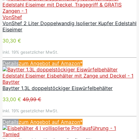
VonShef
VonShef 2 Liter Doppelwandig Isolierter Kupfer Edelstahl
Eiseimer
30,30 €
inkl. 19% gesetzlicher MwSt.
Details
zum Angebot auf Amazon*
Baytter
Baytter 1,3L doppelstöckiger Eiswürfelbehälter
33,00 €
49,99 €
inkl. 19% gesetzlicher MwSt.
Details
zum Angebot auf Amazon*
Tamled