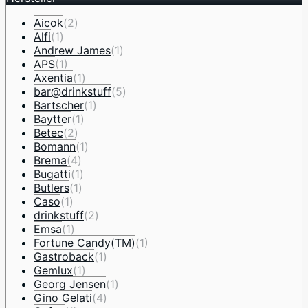
Aicok
(2)
Alfi
(1)
Andrew James
(1)
APS
(1)
Axentia
(1)
bar@drinkstuff
(5)
Bartscher
(1)
Baytter
(1)
Betec
(2)
Bomann
(1)
Brema
(4)
Bugatti
(1)
Butlers
(1)
Caso
(1)
drinkstuff
(2)
Emsa
(1)
Fortune Candy(TM)
(1)
Gastroback
(1)
Gemlux
(1)
Georg Jensen
(1)
Gino Gelati
(4)