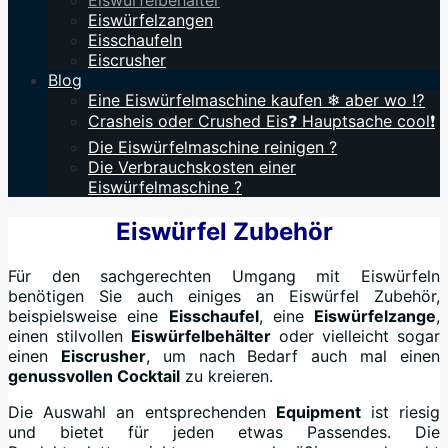
Eiswürfelbehälter
Eiswürfelzangen
Eisschaufeln
Eiscrusher
Blog
Eine Eiswürfelmaschine kaufen ❄ aber wo ⁉️
Crasheis oder Crushed Eis❓ Hauptsache cool❗
Die Eiswürfelmaschine reinigen ?
Die Verbrauchskosten einer
Eiswürfelmaschine ?
Eiswürfel Zubehör
Für den sachgerechten Umgang mit Eiswürfeln
benötigen Sie auch einiges an Eiswürfel Zubehör,
beispielsweise eine
Eisschaufel
, eine
Eiswürfelzange
,
einen stilvollen
Eiswürfelbehälter
oder vielleicht sogar
einen
Eiscrusher
, um nach Bedarf auch mal einen
genussvollen Cocktail
zu kreieren.
Die Auswahl an entsprechenden
Equipment
ist riesig
und bietet für jeden etwas Passendes. Die