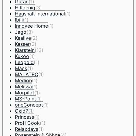
Gufan
(1)
H.Koenig
(3)
Haushalt International
(1)
Ibili
(1)
Innovee Home
(1)
Jago
(3)
Kealive
(2)
Kesser
(2)
Klarstein
(13)
Kukoo
(1)
Leopold
(1)
Mack
(1)
MALATEC
(1)
Medion
(1)
Melissa
(1)
Morpilot
(1)
MS-Point
(1)
oneConcept
(1)
Oxid7
(1)
Princess
(1)
Profi Cook
(1)
Relaxdays
(1)
Rosenstein & Söhne
(4)