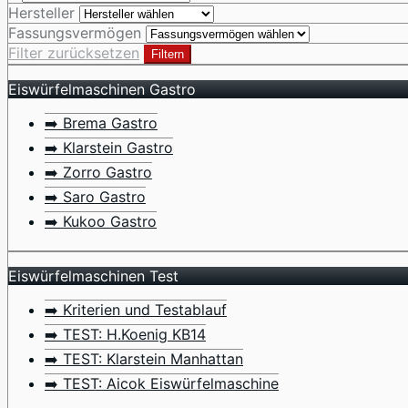
Hersteller
Fassungsvermögen
Filter zurücksetzen
Filtern
Eiswürfelmaschinen Gastro
➡️ Brema Gastro
➡️ Klarstein Gastro
➡️ Zorro Gastro
➡️ Saro Gastro
➡️ Kukoo Gastro
Eiswürfelmaschinen Test
➡️ Kriterien und Testablauf
➡️ TEST: H.Koenig KB14
➡️ TEST: Klarstein Manhattan
➡️ TEST: Aicok Eiswürfelmaschine