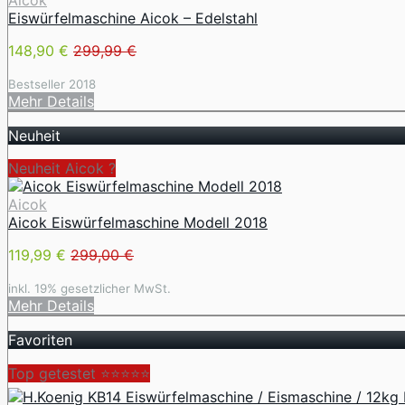
Aicok
Eiswürfelmaschine Aicok – Edelstahl
148,90 €
299,99 €
Bestseller 2018
Mehr Details
Neuheit
Neuheit Aicok ?
Aicok
Aicok Eiswürfelmaschine Modell 2018
119,99 €
299,00 €
inkl. 19% gesetzlicher MwSt.
Mehr Details
Favoriten
Top getestet ⭐⭐⭐⭐⭐