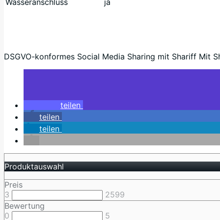
Wasseranschluss
ja
DSGVO-konformes Social Media Sharing mit Shariff Mit Sha
teilen
teilen
teilen
Produktauswahl
Preis
3
2599
Bewertung
0
5