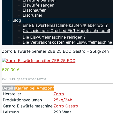
Eiswürfelbehälter
Eiswürfelzangen
Eisschaufeln
Eiscrusher
Blog
Eine Eiswürfelmaschine kaufen ❄ aber wo ⁉️
Crasheis oder Crushed Eis❓ Hauptsache cool❗
Die Eiswürfelmaschine reinigen ?
Die Verbrauchskosten einer Eiswürfelmaschine
Zorro Eiswürfelbereiter ZEB 25 ECO Gastro – 25kg/24h
529,00 €
inkl. 19% gesetzlicher MwSt.
Details
Kaufen bei Amazon*
Hersteller
Zorro
Produktionsvolumen
25kg/24h
Gastro Eiswürfelmaschine
Zorro Gastro
Leistung
290 Watt