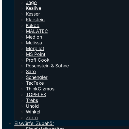
Jago
Kealive
Kesser
Klarstein
Kukoo
MALATEC
Medion
Melissa
Morpilot
MS Point
Profi Cook
Rosenstein & Söhne
Saro
Schengler
TecTake
ThinkGizmos
TOPELEK
Trebs
Unold
Winkel
Zorro
Eiswürfel Zubehör