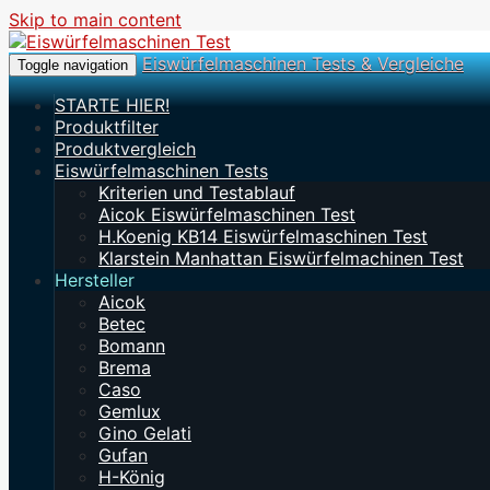
Skip to main content
Eiswürfelmaschinen Tests & Vergleiche
Toggle navigation
STARTE HIER!
Produktfilter
Produktvergleich
Eiswürfelmaschinen Tests
Kriterien und Testablauf
Aicok Eiswürfelmaschinen Test
H.Koenig KB14 Eiswürfelmaschinen Test
Klarstein Manhattan Eiswürfelmachinen Test
Hersteller
Aicok
Betec
Bomann
Brema
Caso
Gemlux
Gino Gelati
Gufan
H-König