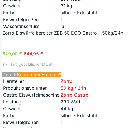
Gewicht
31 kg
Farbe
silber - Edelstahl
Eiswürfelgrößen
1
Wasseranschluss
ja
Zorro Eiswürfelbereiter ZEB 50 ECO Gastro – 50kg/24h
629,00 €
644,95 €
inkl. 19% gesetzlicher MwSt.
Details
Kaufen bei Amazon*
Hersteller
Zorro
Produktionsvolumen
50 kg / 24h
Gastro Eiswürfelmaschine
Zorro Gastro
Leistung
290 Watt
Gewicht
44 kg
Farbe
silber - Edelstahl
Eiswürfelgrößen
1