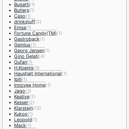
Bugatti
(1)
Butlers
(1)
Caso
(1)
drinkstuff
(2)
Emsa
(1)
Fortune Candy(TM)
(1)
Gastroback
(1)
Gemlux
(1)
Georg Jensen
(1)
Gino Gelati
(4)
Gufan
(1)
H.Koenig
(3)
Haushalt International
(1)
Ibili
(1)
Innovee Home
(1)
Jago
(3)
Kealive
(2)
Kesser
(2)
Klarstein
(13)
Kukoo
(1)
Leopold
(1)
Mack
(1)