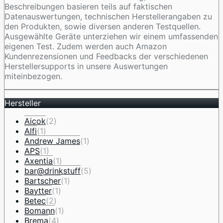
Beschreibungen basieren teils auf faktischen
Datenauswertungen, technischen Herstellerangaben zu
den Produkten, sowie diversen anderen Testquellen.
Ausgewählte Geräte unterziehen wir einem umfassenden
eigenen Test. Zudem werden auch Amazon
Kundenrezensionen und Feedbacks der verschiedenen
Herstellersupports in unsere Auswertungen
miteinbezogen.
Hersteller
Aicok
(2)
Alfi
(1)
Andrew James
(1)
APS
(1)
Axentia
(1)
bar@drinkstuff
(5)
Bartscher
(1)
Baytter
(1)
Betec
(2)
Bomann
(1)
Brema
(4)