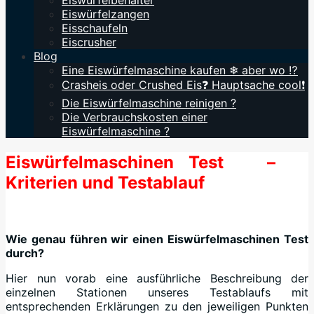
Eiswürfelbehälter
Eiswürfelzangen
Eisschaufeln
Eiscrusher
Blog
Eine Eiswürfelmaschine kaufen ❄ aber wo ⁉️
Crasheis oder Crushed Eis❓ Hauptsache cool❗
Die Eiswürfelmaschine reinigen ?
Die Verbrauchskosten einer
Eiswürfelmaschine ?
Eiswürfelmaschinen Test –
Kriterien und Testablauf
Wie genau führen wir einen Eiswürfelmaschinen Test
durch?
Hier nun vorab eine ausführliche Beschreibung der
einzelnen Stationen unseres Testablaufs mit
entsprechenden Erklärungen zu den jeweiligen Punkten