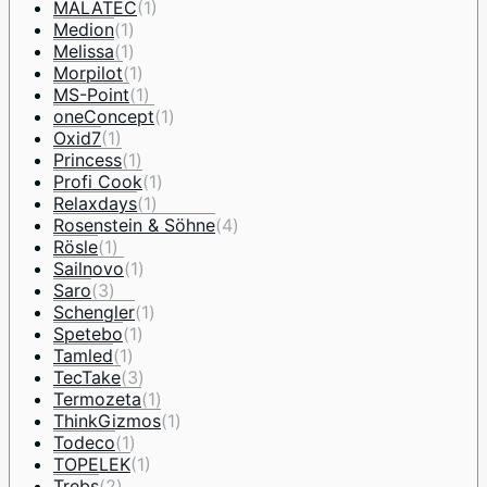
MALATEC
(1)
Medion
(1)
Melissa
(1)
Morpilot
(1)
MS-Point
(1)
oneConcept
(1)
Oxid7
(1)
Princess
(1)
Profi Cook
(1)
Relaxdays
(1)
Rosenstein & Söhne
(4)
Rösle
(1)
Sailnovo
(1)
Saro
(3)
Schengler
(1)
Spetebo
(1)
Tamled
(1)
TecTake
(3)
Termozeta
(1)
ThinkGizmos
(1)
Todeco
(1)
TOPELEK
(1)
Trebs
(2)