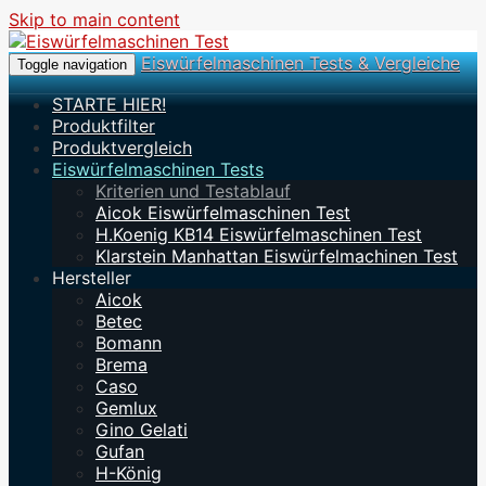
Skip to main content
Eiswürfelmaschinen Tests & Vergleiche
Toggle navigation
STARTE HIER!
Produktfilter
Produktvergleich
Eiswürfelmaschinen Tests
Kriterien und Testablauf
Aicok Eiswürfelmaschinen Test
H.Koenig KB14 Eiswürfelmaschinen Test
Klarstein Manhattan Eiswürfelmachinen Test
Hersteller
Aicok
Betec
Bomann
Brema
Caso
Gemlux
Gino Gelati
Gufan
H-König