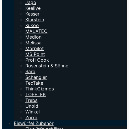
Jago
Kealive
Kesser
Klarstein
Kukoo
MALATEC
Medion
Melissa
Morpilot
MS Point
Profi Cook
Rosenstein & Söhne
Saro
Schengler
TecTake
ThinkGizmos
TOPELEK
Trebs
Unold
Winkel
Zorro
Eiswürfel Zubehör