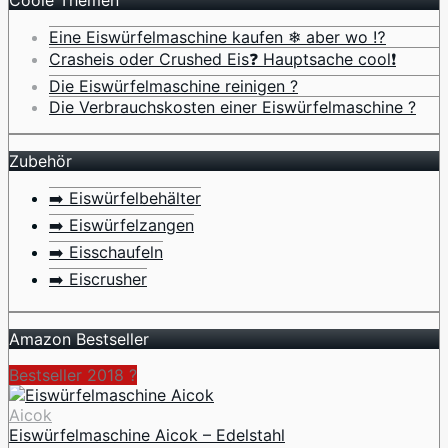
Coole Themen
Eine Eiswürfelmaschine kaufen ❄ aber wo ⁉️
Crasheis oder Crushed Eis❓ Hauptsache cool❗
Die Eiswürfelmaschine reinigen ?
Die Verbrauchskosten einer Eiswürfelmaschine ?
Zubehör
➡️ Eiswürfelbehälter
➡️ Eiswürfelzangen
➡️ Eisschaufeln
➡️ Eiscrusher
Amazon Bestseller
Bestseller 2018 ?
Aicok
Eiswürfelmaschine Aicok – Edelstahl