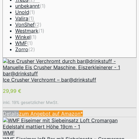
unbekannt
(1)
Unold
(1)
Valira
(1)
VonShef
(2)
Westmark
(1)
Winkel
(1)
WMF
(1)
Zorro
(2)
bar@drinkstuff
Ice Crusher Verchromt – bar@drinkstuff
29,99 €
inkl. 19% gesetzlicher MwSt.
Details
zum Angebot auf Amazon*
WMF