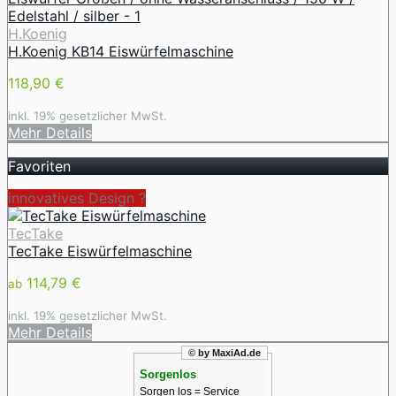
H.Koenig
H.Koenig KB14 Eiswürfelmaschine
118,90 €
inkl. 19% gesetzlicher MwSt.
Mehr Details
Favoriten
innovatives Design ️?
TecTake
TecTake Eiswürfelmaschine
114,79 €
ab
inkl. 19% gesetzlicher MwSt.
Mehr Details
© by MaxiAd.de
Sorgenlos
Sorgen los = Service