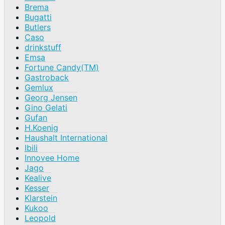
Brema
Bugatti
Butlers
Caso
drinkstuff
Emsa
Fortune Candy(TM)
Gastroback
Gemlux
Georg Jensen
Gino Gelati
Gufan
H.Koenig
Haushalt International
Ibili
Innovee Home
Jago
Kealive
Kesser
Klarstein
Kukoo
Leopold