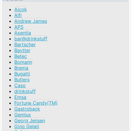
Aicok
Alfi
Andrew James
APS
Axentia
bar@drinkstuff
Bartscher
Baytter
Betec
Bomann
Brema
Bugatti
Butlers
Caso
drinkstuff
Emsa
Fortune Candy(TM)
Gastroback
Gemlux
Georg Jensen
Gino Gelati