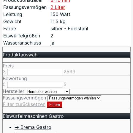
Fassungsvermögen
2 Liter
Leistung
150 Watt
Gewicht
11,5 kg
Farbe
silber - Edelstahl
Eiswürfelgrößen
2
Wasseranschluss
ja
Produktauswahl
Preis
3
2599
Bewertung
0
5
Hersteller
Fassungsvermögen
Filter zurücksetzen
Filtern
Eiswürfelmaschinen Gastro
➡️ Brema Gastro