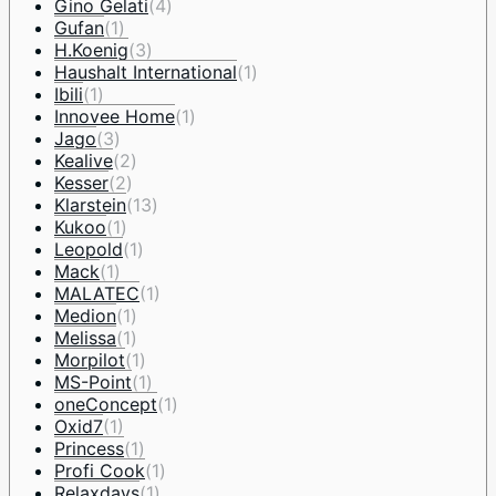
Gino Gelati
(4)
Gufan
(1)
H.Koenig
(3)
Haushalt International
(1)
Ibili
(1)
Innovee Home
(1)
Jago
(3)
Kealive
(2)
Kesser
(2)
Klarstein
(13)
Kukoo
(1)
Leopold
(1)
Mack
(1)
MALATEC
(1)
Medion
(1)
Melissa
(1)
Morpilot
(1)
MS-Point
(1)
oneConcept
(1)
Oxid7
(1)
Princess
(1)
Profi Cook
(1)
Relaxdays
(1)