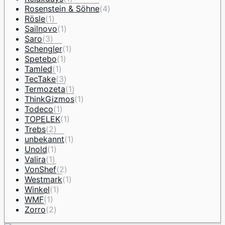
Rosenstein & Söhne
(4)
Rösle
(1)
Sailnovo
(1)
Saro
(3)
Schengler
(1)
Spetebo
(1)
Tamled
(1)
TecTake
(3)
Termozeta
(1)
ThinkGizmos
(1)
Todeco
(1)
TOPELEK
(1)
Trebs
(2)
unbekannt
(1)
Unold
(1)
Valira
(1)
VonShef
(2)
Westmark
(1)
Winkel
(1)
WMF
(1)
Zorro
(2)