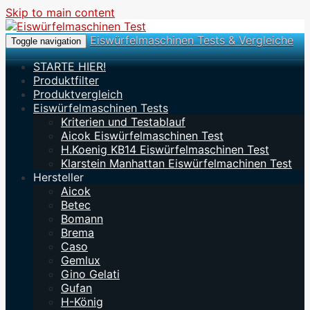
Skip to main content
Eiswürfelmaschinen Tests & Vergleiche
Toggle navigation
STARTE HIER!
Produktfilter
Produktvergleich
Eiswürfelmaschinen Tests
Kriterien und Testablauf
Aicok Eiswürfelmaschinen Test
H.Koenig KB14 Eiswürfelmaschinen Test
Klarstein Manhattan Eiswürfelmachinen Test
Hersteller
Aicok
Betec
Bomann
Brema
Caso
Gemlux
Gino Gelati
Gufan
H-König