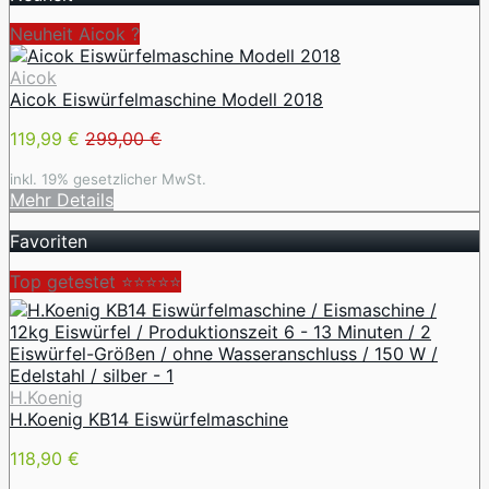
Neuheit Aicok ?
Aicok
Aicok Eiswürfelmaschine Modell 2018
119,99 €
299,00 €
inkl. 19% gesetzlicher MwSt.
Mehr Details
Favoriten
Top getestet ⭐⭐⭐⭐⭐
H.Koenig
H.Koenig KB14 Eiswürfelmaschine
118,90 €