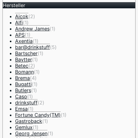
Hersteller
Aicok
(2)
Alfi
(1)
Andrew James
(1)
APS
(1)
Axentia
(1)
bar@drinkstuff
(5)
Bartscher
(1)
Baytter
(1)
Betec
(2)
Bomann
(1)
Brema
(4)
Bugatti
(1)
Butlers
(1)
Caso
(1)
drinkstuff
(2)
Emsa
(1)
Fortune Candy(TM)
(1)
Gastroback
(1)
Gemlux
(1)
Georg Jensen
(1)