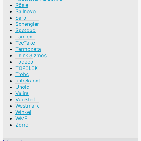
Rösle
Sailnovo
Saro
Schengler
Spetebo
Tamled
TecTake
Termozeta
ThinkGizmos
Todeco
TOPELEK
Trebs
unbekannt
Unold
Valira
VonShef
Westmark
Winkel
WMF
Zorro