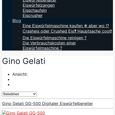
Eiswürfelbehälter
Eiswürfelzangen
Eisschaufeln
Eiscrusher
Blog
Eine Eiswürfelmaschine kaufen ❄ aber wo ⁉️
Crasheis oder Crushed Eis❓ Hauptsache cool❗
Die Eiswürfelmaschine reinigen ?
Die Verbrauchskosten einer
Eiswürfelmaschine ?
Gino Gelati
Ansicht:
Gino Gelati GG-500 Digitaler Eiswürfelbereiter