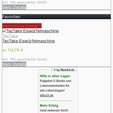
inkl. 19% gesetzlicher MwSt.
Mehr Details
Favoriten
innovatives Design ️?
TecTake
TecTake Eiswürfelmaschine
114,79 €
ab
inkl. 19% gesetzlicher MwSt.
Mehr Details
© by MaxiAd.de
Hilfe in allen Lagen
Ratgeber E-Books und
Lebensweisheiten für
alle Lebenslagen!
eBuuX.de
Mehr Erfolg
Geld vedienen leicht