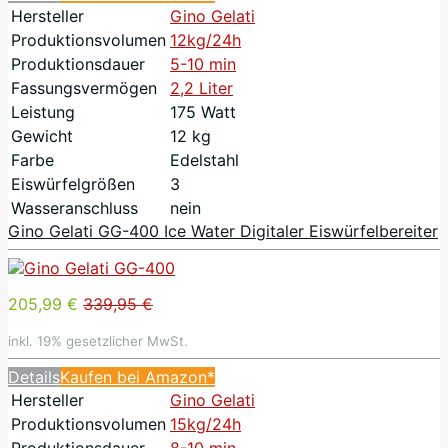
Hersteller
Gino Gelati
Produktionsvolumen
12kg/24h
Produktionsdauer
5-10 min
Fassungsvermögen
2,2 Liter
Leistung
175 Watt
Gewicht
12 kg
Farbe
Edelstahl
Eiswürfelgrößen
3
Wasseranschluss
nein
Gino Gelati GG-400 Ice Water Digitaler Eiswürfelbereiter
205,99 €
339,95 €
inkl. 19% gesetzlicher MwSt.
Details
Kaufen bei Amazon*
Hersteller
Gino Gelati
Produktionsvolumen
15kg/24h
Produktionsdauer
8-10 min