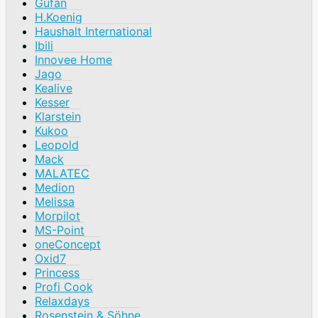
Gufan
H.Koenig
Haushalt International
Ibili
Innovee Home
Jago
Kealive
Kesser
Klarstein
Kukoo
Leopold
Mack
MALATEC
Medion
Melissa
Morpilot
MS-Point
oneConcept
Oxid7
Princess
Profi Cook
Relaxdays
Rosenstein & Söhne