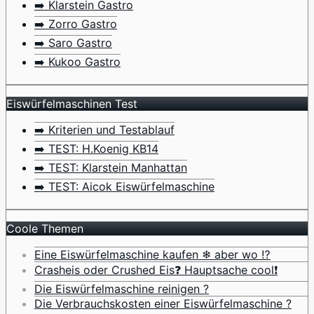
➡️ Klarstein Gastro
➡️ Zorro Gastro
➡️ Saro Gastro
➡️ Kukoo Gastro
Eiswürfelmaschinen Test
➡️ Kriterien und Testablauf
➡️ TEST: H.Koenig KB14
➡️ TEST: Klarstein Manhattan
➡️ TEST: Aicok Eiswürfelmaschine
Coole Themen
Eine Eiswürfelmaschine kaufen ❄ aber wo ⁉️
Crasheis oder Crushed Eis❓ Hauptsache cool❗
Die Eiswürfelmaschine reinigen ?
Die Verbrauchskosten einer Eiswürfelmaschine ?