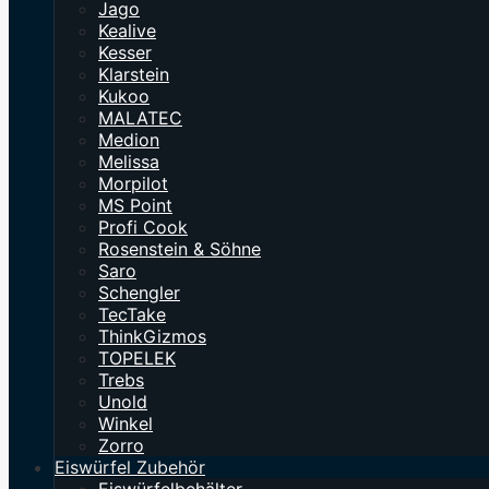
Jago
Kealive
Kesser
Klarstein
Kukoo
MALATEC
Medion
Melissa
Morpilot
MS Point
Profi Cook
Rosenstein & Söhne
Saro
Schengler
TecTake
ThinkGizmos
TOPELEK
Trebs
Unold
Winkel
Zorro
Eiswürfel Zubehör