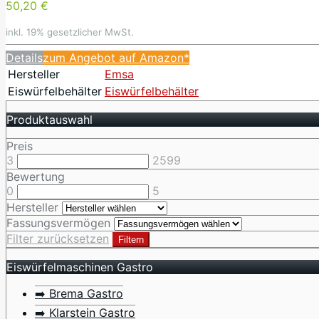
50,20 €
inkl. 19% gesetzlicher MwSt.
Details
zum Angebot auf Amazon*
Hersteller
Emsa
Eiswürfelbehälter
Eiswürfelbehälter
Produktauswahl
Preis
3
2599
Bewertung
0
5
Hersteller
Fassungsvermögen
Filter zurücksetzen
Filtern
Eiswürfelmaschinen Gastro
➡️ Brema Gastro
➡️ Klarstein Gastro