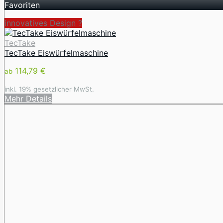
Favoriten
innovatives Design ️?
TecTake
TecTake Eiswürfelmaschine
114,79 €
ab
inkl. 19% gesetzlicher MwSt.
Mehr Details