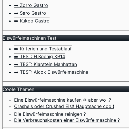
➡️ Zorro Gastro
➡️ Saro Gastro
➡️ Kukoo Gastro
Eiswürfelmaschinen Test
➡️ Kriterien und Testablauf
➡️ TEST: H.Koenig KB14
➡️ TEST: Klarstein Manhattan
➡️ TEST: Aicok Eiswürfelmaschine
Coole Themen
Eine Eiswürfelmaschine kaufen ❄ aber wo ⁉️
Crasheis oder Crushed Eis❓ Hauptsache cool❗
Die Eiswürfelmaschine reinigen ?
Die Verbrauchskosten einer Eiswürfelmaschine ?