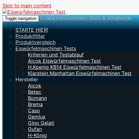
Skip to main content
Eiswürfelmaschinen Tests & Vergleiche
Toggle navigation
STARTE HIER!
Produktfilter
Produktvergleich
Eiswürfelmaschinen Tests
Kriterien und Testablauf
Aicok Eiswürfelmaschinen Test
H.Koenig KB14 Eiswürfelmaschinen Test
Klarstein Manhattan Eiswürfelmachinen Test
Hersteller
Aicok
Betec
Bomann
Brema
Caso
Gemlux
Gino Gelati
Gufan
H-König