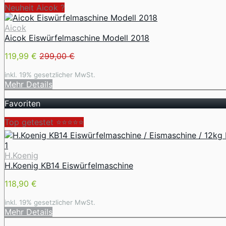
Neuheit Aicok ?
Aicok
Aicok Eiswürfelmaschine Modell 2018
119,99 €
299,00 €
inkl. 19% gesetzlicher MwSt.
Mehr Details
Favoriten
Top getestet ⭐⭐⭐⭐⭐
H.Koenig
H.Koenig KB14 Eiswürfelmaschine
118,90 €
inkl. 19% gesetzlicher MwSt.
Mehr Details