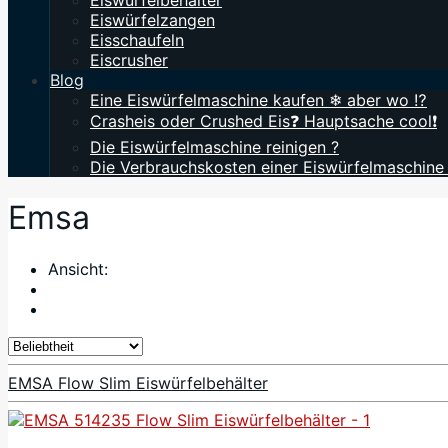
Eiswürfelbehälter
Eiswürfelzangen
Eisschaufeln
Eiscrusher
Blog
Eine Eiswürfelmaschine kaufen ❄ aber wo ⁉️
Crasheis oder Crushed Eis❓ Hauptsache cool❗
Die Eiswürfelmaschine reinigen ?
Die Verbrauchskosten einer Eiswürfelmaschine
Emsa
Ansicht:
EMSA Flow Slim Eiswürfelbehälter