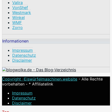
Valira
VonShef
Westmark
Winkel
WMF
Zorro
Informationen
Impressum
Datenschutz
Disclaimer
Copyright -
Eiswürfelmaschinen.website
- Alle Rechte
vorbehalten - * Affiliatelink
Impressum
Datenschutz
Disclaimer