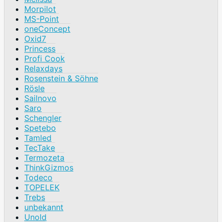
Morpilot
MS-Point
oneConcept
Oxid7
Princess
Profi Cook
Relaxdays
Rosenstein & Söhne
Rösle
Sailnovo
Saro
Schengler
Spetebo
Tamled
TecTake
Termozeta
ThinkGizmos
Todeco
TOPELEK
Trebs
unbekannt
Unold