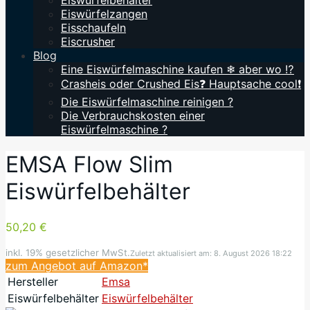
Eiswürfelbehälter
Eiswürfelzangen
Eisschaufeln
Eiscrusher
Blog
Eine Eiswürfelmaschine kaufen ❄ aber wo ⁉️
Crasheis oder Crushed Eis❓ Hauptsache cool❗
Die Eiswürfelmaschine reinigen ?
Die Verbrauchskosten einer
Eiswürfelmaschine ?
EMSA Flow Slim
Eiswürfelbehälter
50,20 €
inkl. 19% gesetzlicher MwSt.
Zuletzt aktualisiert am: 8. August 2026 18:22
zum Angebot auf Amazon*
Hersteller
Emsa
Eiswürfelbehälter
Eiswürfelbehälter