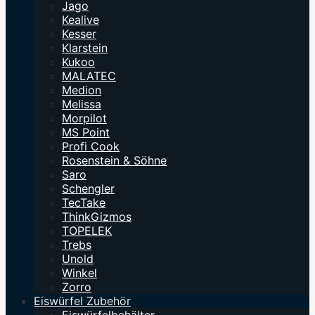
Jago
Kealive
Kesser
Klarstein
Kukoo
MALATEC
Medion
Melissa
Morpilot
MS Point
Profi Cook
Rosenstein & Söhne
Saro
Schengler
TecTake
ThinkGizmos
TOPELEK
Trebs
Unold
Winkel
Zorro
Eiswürfel Zubehör