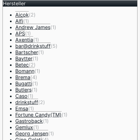
Hersteller
Aicok
(2)
Alfi
(1)
Andrew James
(1)
APS
(1)
Axentia
(1)
bar@drinkstuff
(5)
Bartscher
(1)
Baytter
(1)
Betec
(2)
Bomann
(1)
Brema
(4)
Bugatti
(1)
Butlers
(1)
Caso
(1)
drinkstuff
(2)
Emsa
(1)
Fortune Candy(TM)
(1)
Gastroback
(1)
Gemlux
(1)
Georg Jensen
(1)
Gino Gelati
(4)