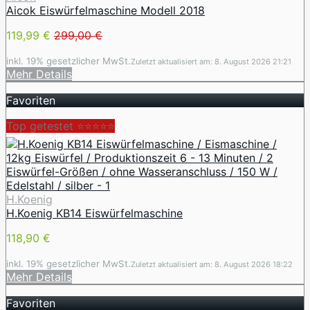
Aicok Eiswürfelmaschine Modell 2018
119,99 €
299,00 €
inkl. 19% gesetzlicher MwSt.
Zuletzt aktualisiert am: 8. August 2026 21:21
Mehr Details
Favoriten
Top getestet ⭐⭐⭐⭐⭐
H.Koenig
H.Koenig KB14 Eiswürfelmaschine
118,90 €
inkl. 19% gesetzlicher MwSt.
Zuletzt aktualisiert am: 8. August 2026 18:22
Mehr Details
Favoriten