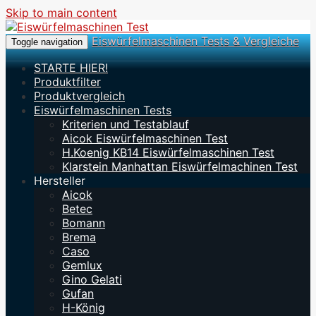
Skip to main content
Eiswürfelmaschinen Tests & Vergleiche
Toggle navigation
STARTE HIER!
Produktfilter
Produktvergleich
Eiswürfelmaschinen Tests
Kriterien und Testablauf
Aicok Eiswürfelmaschinen Test
H.Koenig KB14 Eiswürfelmaschinen Test
Klarstein Manhattan Eiswürfelmachinen Test
Hersteller
Aicok
Betec
Bomann
Brema
Caso
Gemlux
Gino Gelati
Gufan
H-König