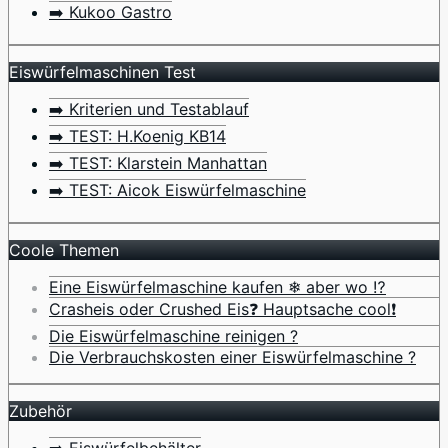
➡️ Kukoo Gastro
Eiswürfelmaschinen Test
➡️ Kriterien und Testablauf
➡️ TEST: H.Koenig KB14
➡️ TEST: Klarstein Manhattan
➡️ TEST: Aicok Eiswürfelmaschine
Coole Themen
Eine Eiswürfelmaschine kaufen ❄ aber wo ⁉️
Crasheis oder Crushed Eis❓ Hauptsache cool❗
Die Eiswürfelmaschine reinigen ?
Die Verbrauchskosten einer Eiswürfelmaschine ?
Zubehör