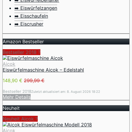
➡️ Eiswürfelbehälter
➡️ Eiswürfelzangen
➡️ Eisschaufeln
➡️ Eiscrusher
Amazon Bestseller
Bestseller 2018 ?
Aicok
Eiswürfelmaschine Aicok – Edelstahl
148,90 €
299,99 €
Bestseller 2018
Zuletzt aktualisiert am: 8. August 2026 18:22
Mehr Details
Neuheit
Neuheit Aicok ?
Aicok