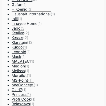
Gufan
(1)
H.Koenig
(3)
Haushalt International
(1)
Ibili
(1)
Innovee Home
(1)
Jago
(3)
Kealive
(2)
Kesser
(2)
Klarstein
(13)
Kukoo
(1)
Leopold
(1)
Mack
(1)
MALATEC
(1)
Medion
(1)
Melissa
(1)
Morpilot
(1)
MS-Point
(1)
oneConcept
(1)
Oxid7
(1)
Princess
(1)
Profi Cook
(1)
Relaxdays
(1)