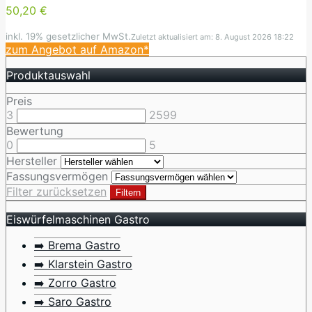
50,20 €
inkl. 19% gesetzlicher MwSt.
Zuletzt aktualisiert am: 8. August 2026 18:22
zum Angebot auf Amazon*
Produktauswahl
Preis
3
2599
Bewertung
0
5
Hersteller
Fassungsvermögen
Filter zurücksetzen
Filtern
Eiswürfelmaschinen Gastro
➡️ Brema Gastro
➡️ Klarstein Gastro
➡️ Zorro Gastro
➡️ Saro Gastro