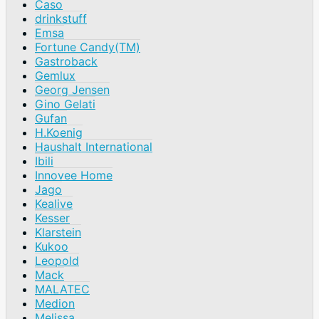
Caso
drinkstuff
Emsa
Fortune Candy(TM)
Gastroback
Gemlux
Georg Jensen
Gino Gelati
Gufan
H.Koenig
Haushalt International
Ibili
Innovee Home
Jago
Kealive
Kesser
Klarstein
Kukoo
Leopold
Mack
MALATEC
Medion
Melissa