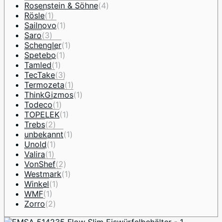
Rosenstein & Söhne
(4)
Rösle
(1)
Sailnovo
(1)
Saro
(3)
Schengler
(1)
Spetebo
(1)
Tamled
(1)
TecTake
(3)
Termozeta
(1)
ThinkGizmos
(1)
Todeco
(1)
TOPELEK
(1)
Trebs
(2)
unbekannt
(1)
Unold
(1)
Valira
(1)
VonShef
(2)
Westmark
(1)
Winkel
(1)
WMF
(1)
Zorro
(2)