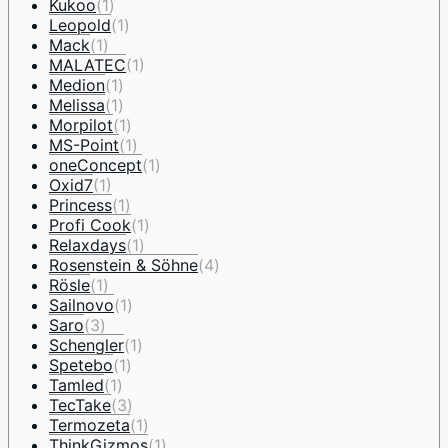
Kukoo
(1)
Leopold
(1)
Mack
(1)
MALATEC
(1)
Medion
(1)
Melissa
(1)
Morpilot
(1)
MS-Point
(1)
oneConcept
(1)
Oxid7
(1)
Princess
(1)
Profi Cook
(1)
Relaxdays
(1)
Rosenstein & Söhne
(4)
Rösle
(1)
Sailnovo
(1)
Saro
(3)
Schengler
(1)
Spetebo
(1)
Tamled
(1)
TecTake
(3)
Termozeta
(1)
ThinkGizmos
(1)