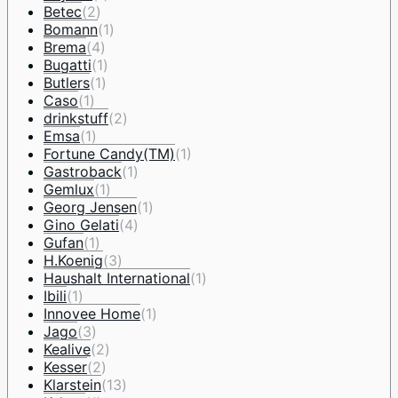
Betec
(2)
Bomann
(1)
Brema
(4)
Bugatti
(1)
Butlers
(1)
Caso
(1)
drinkstuff
(2)
Emsa
(1)
Fortune Candy(TM)
(1)
Gastroback
(1)
Gemlux
(1)
Georg Jensen
(1)
Gino Gelati
(4)
Gufan
(1)
H.Koenig
(3)
Haushalt International
(1)
Ibili
(1)
Innovee Home
(1)
Jago
(3)
Kealive
(2)
Kesser
(2)
Klarstein
(13)