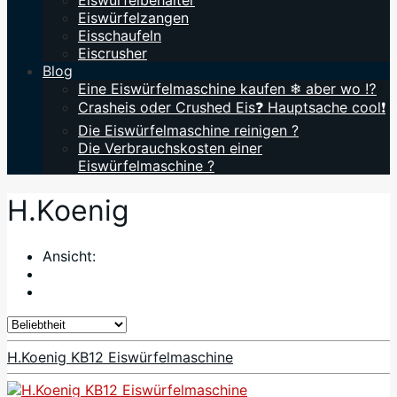
Eiswürfelbehälter
Eiswürfelzangen
Eisschaufeln
Eiscrusher
Blog
Eine Eiswürfelmaschine kaufen ❄ aber wo ⁉️
Crasheis oder Crushed Eis❓ Hauptsache cool❗
Die Eiswürfelmaschine reinigen ?
Die Verbrauchskosten einer
Eiswürfelmaschine ?
H.Koenig
Ansicht:
H.Koenig KB12 Eiswürfelmaschine