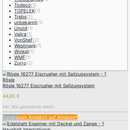
Todeco
(1)
TOPELEK
(1)
Trebs
(2)
unbekannt
(1)
Unold
(1)
Valira
(1)
VonShef
(2)
Westmark
(1)
Winkel
(1)
WMF
(1)
Zorro
(2)
Rösle
Rösle 16277 Eiscrusher mit Seilzugsystem
44,95 €
inkl. 19% gesetzlicher MwSt.
Details
zum Angebot auf Amazon*
Haushalt International