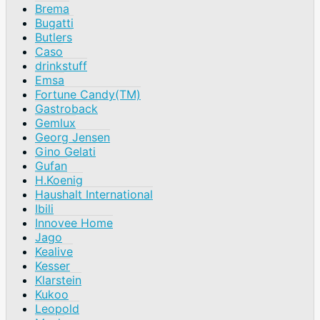
Brema
Bugatti
Butlers
Caso
drinkstuff
Emsa
Fortune Candy(TM)
Gastroback
Gemlux
Georg Jensen
Gino Gelati
Gufan
H.Koenig
Haushalt International
Ibili
Innovee Home
Jago
Kealive
Kesser
Klarstein
Kukoo
Leopold