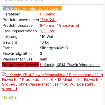
inkl. 19% gesetzlicher MwSt.
Details
zum Angebot auf Amazon*
Hersteller
H.Koenig
Produktionsvolumen
15kg/24h
Produktionsdauer
6-15 min / 9 Eiswürfel
Fassungsvermögen
3,3 Liter
Leistung
110 Watt
Gewicht
13 kg
Farbe
Silbergrau/Weiß
Eiswürfelgrößen
3
Wasseranschluss
nein
Top getestet ⭐⭐⭐⭐⭐
H.Koenig KB14 Eiswürfelmaschine
118,90 €