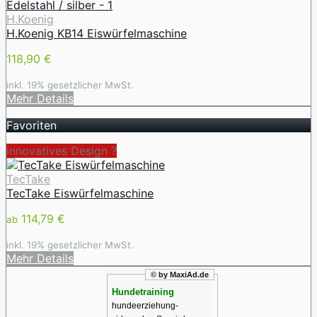
H.Koenig
H.Koenig KB14 Eiswürfelmaschine
118,90 €
inkl. 19% gesetzlicher MwSt.
Mehr Details
Favoriten
innovatives Design ️?
TecTake
TecTake Eiswürfelmaschine
114,79 €
ab
inkl. 19% gesetzlicher MwSt.
Mehr Details
© by MaxiAd.de
Hundetraining
hundeerziehung-