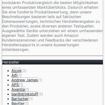
modularen Produktvergleich die besten Möglichkeiten
eines umfassenden Marktüberblicks. Dadurch erhalten
Sie eine fundierte Produktbewertung, denn unsere
Beschreibungen basieren teils auf faktischen
Datenauswertungen, technischen Herstellerangaben zu
den Produkten, sowie diversen anderen Testquellen.
Ausgewählte Geräte unterziehen wir einem umfassenden
eigenen Test. Zudem werden auch Amazon
Kundenrezensionen und Feedbacks der verschiedenen
Herstellersupports in unsere Auswertungen
miteinbezogen.
Hersteller
Aicok
(2)
Alfi
(1)
Andrew James
(1)
APS
(1)
Axentia
(1)
bar@drinkstuff
(5)
Bartscher
(1)
Baytter
(1)