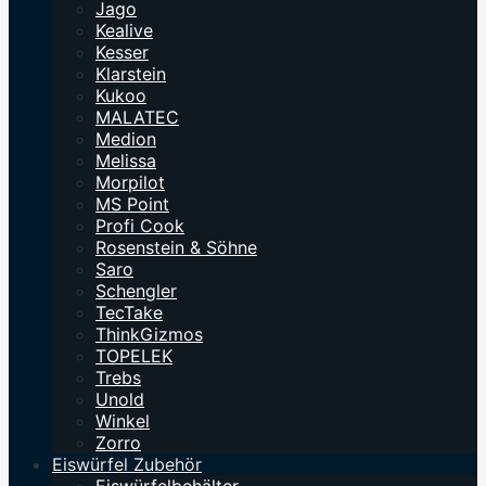
Jago
Kealive
Kesser
Klarstein
Kukoo
MALATEC
Medion
Melissa
Morpilot
MS Point
Profi Cook
Rosenstein & Söhne
Saro
Schengler
TecTake
ThinkGizmos
TOPELEK
Trebs
Unold
Winkel
Zorro
Eiswürfel Zubehör