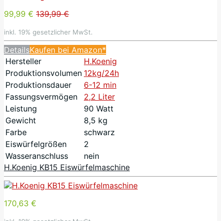
99,99 €
139,99 €
inkl. 19% gesetzlicher MwSt.
Details
Kaufen bei Amazon*
Hersteller
H.Koenig
Produktionsvolumen
12kg/24h
Produktionsdauer
6-12 min
Fassungsvermögen
2,2 Liter
Leistung
90 Watt
Gewicht
8,5 kg
Farbe
schwarz
Eiswürfelgrößen
2
Wasseranschluss
nein
H.Koenig KB15 Eiswürfelmaschine
170,63 €