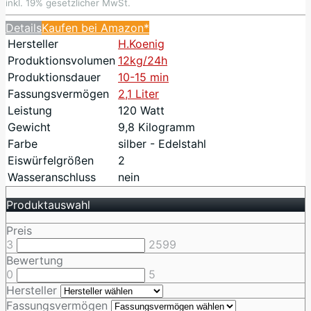
inkl. 19% gesetzlicher MwSt.
Details
Kaufen bei Amazon*
Hersteller
H.Koenig
Produktionsvolumen
12kg/24h
Produktionsdauer
10-15 min
Fassungsvermögen
2,1 Liter
Leistung
120 Watt
Gewicht
9,8 Kilogramm
Farbe
silber - Edelstahl
Eiswürfelgrößen
2
Wasseranschluss
nein
Produktauswahl
Preis
3
2599
Bewertung
0
5
Hersteller
Fassungsvermögen