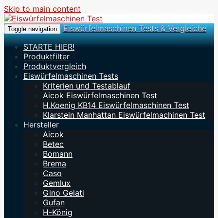
Skip to main content
Eiswürfelmaschinen Tests & Vergleiche
Toggle navigation
STARTE HIER!
Produktfilter
Produktvergleich
Eiswürfelmaschinen Tests
Kriterien und Testablauf
Aicok Eiswürfelmaschinen Test
H.Koenig KB14 Eiswürfelmaschinen Test
Klarstein Manhattan Eiswürfelmachinen Test
Hersteller
Aicok
Betec
Bomann
Brema
Caso
Gemlux
Gino Gelati
Gufan
H-König