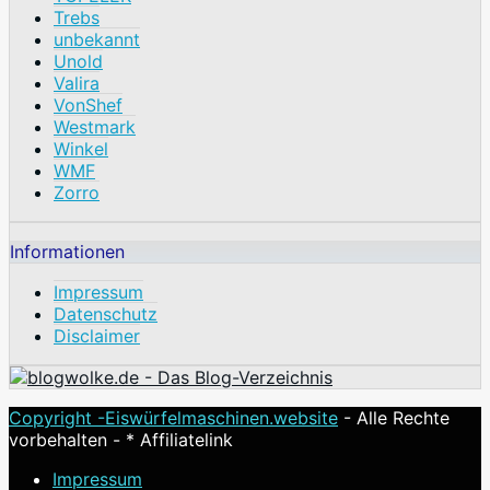
Trebs
unbekannt
Unold
Valira
VonShef
Westmark
Winkel
WMF
Zorro
Informationen
Impressum
Datenschutz
Disclaimer
Copyright -
Eiswürfelmaschinen.website
- Alle Rechte
vorbehalten - * Affiliatelink
Impressum