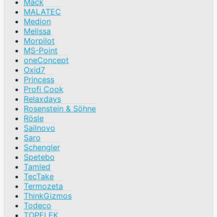
Mack
MALATEC
Medion
Melissa
Morpilot
MS-Point
oneConcept
Oxid7
Princess
Profi Cook
Relaxdays
Rosenstein & Söhne
Rösle
Sailnovo
Saro
Schengler
Spetebo
Tamled
TecTake
Termozeta
ThinkGizmos
Todeco
TOPELEK