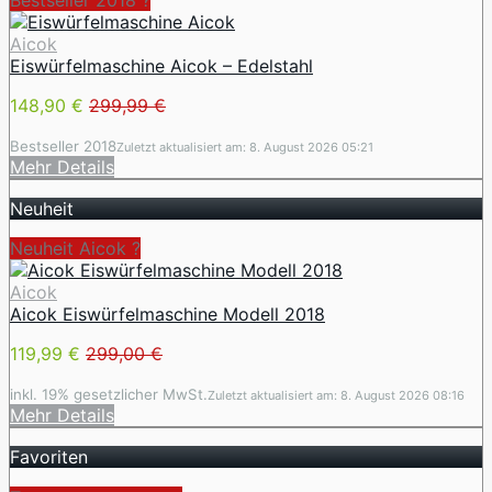
Bestseller 2018 ?
Aicok
Eiswürfelmaschine Aicok – Edelstahl
148,90 €
299,99 €
Bestseller 2018
Zuletzt aktualisiert am: 8. August 2026 05:21
Mehr Details
Neuheit
Neuheit Aicok ?
Aicok
Aicok Eiswürfelmaschine Modell 2018
119,99 €
299,00 €
inkl. 19% gesetzlicher MwSt.
Zuletzt aktualisiert am: 8. August 2026 08:16
Mehr Details
Favoriten