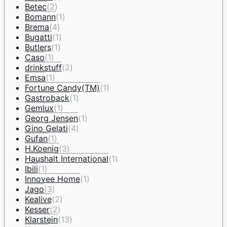
Betec
(2)
Bomann
(1)
Brema
(4)
Bugatti
(1)
Butlers
(1)
Caso
(1)
drinkstuff
(2)
Emsa
(1)
Fortune Candy(TM)
(1)
Gastroback
(1)
Gemlux
(1)
Georg Jensen
(1)
Gino Gelati
(4)
Gufan
(1)
H.Koenig
(3)
Haushalt International
(1)
Ibili
(1)
Innovee Home
(1)
Jago
(3)
Kealive
(2)
Kesser
(2)
Klarstein
(13)