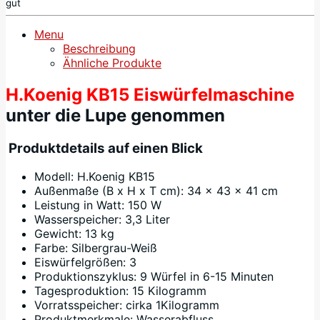
gut
Menu
Beschreibung
Ähnliche Produkte
H.Koenig KB15 Eiswürfelmaschine
unter die Lupe genommen
Produktdetails auf einen Blick
Modell: H.Koenig KB15
Außenmaße (B x H x T cm): 34 x 43 x 41 cm
Leistung in Watt: 150 W
Wasserspeicher: 3,3 Liter
Gewicht: 13 kg
Farbe: Silbergrau-Weiß
Eiswürfelgrößen: 3
Produktionszyklus: 9 Würfel in 6-15 Minuten
Tagesproduktion: 15 Kilogramm
Vorratsspeicher: cirka 1Kilogramm
Produktmerkmale: Wasserabfluss,