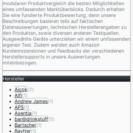
modularen Produktvergleich die besten Möglichkeiten
eines umfassenden Marktüberblicks. Dadurch erhalten
Sie eine fundierte Produktbewertung, denn unsere
Beschreibungen basieren teils auf faktischen
Datenauswertungen, technischen Herstellerangaben zu
den Produkten, sowie diversen anderen Testquellen.
Ausgewählte Geräte unterziehen wir einem umfassenden
eigenen Test. Zudem werden auch Amazon
Kundenrezensionen und Feedbacks der verschiedenen
Herstellersupports in unsere Auswertungen
miteinbezogen.
Hersteller
Aicok
(2)
Alfi
(1)
Andrew James
(1)
APS
(1)
Axentia
(1)
bar@drinkstuff
(5)
Bartscher
(1)
Baytter
(1)