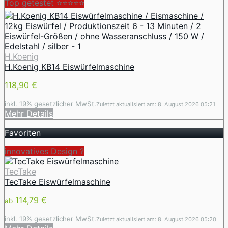
Top getestet ⭐⭐⭐⭐⭐
H.Koenig
H.Koenig KB14 Eiswürfelmaschine
118,90 €
inkl. 19% gesetzlicher MwSt.
Zuletzt aktualisiert am: 8. August 2026 05:21
Mehr Details
Favoriten
innovatives Design ️?
TecTake
TecTake Eiswürfelmaschine
114,79 €
ab
inkl. 19% gesetzlicher MwSt.
Zuletzt aktualisiert am: 8. August 2026 05:20