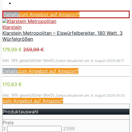
Details
zum Angebot auf Amazon*
Klarstein
Klarstein Metropolitan – Eiswürfelbereiter, 180 Watt, 3
Würfelgrößen
179,99 €
259,99 €
inkl. 19% gesetzlicher MwSt.
Zuletzt aktualisiert am: 8. August 2026 08:17
Details
zum Angebot auf Amazon*
170,63 €
inkl. 19% gesetzlicher MwSt.
Zuletzt aktualisiert am: 8. August 2026 05:20
zum Angebot auf Amazon*
Produktauswahl
Preis
3
2599