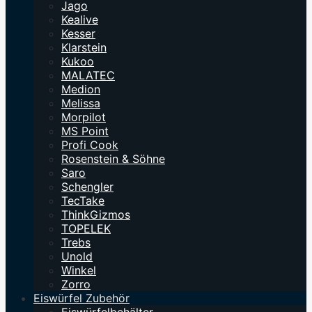
Jago
Kealive
Kesser
Klarstein
Kukoo
MALATEC
Medion
Melissa
Morpilot
MS Point
Profi Cook
Rosenstein & Söhne
Saro
Schengler
TecTake
ThinkGizmos
TOPELEK
Trebs
Unold
Winkel
Zorro
Eiswürfel Zubehör