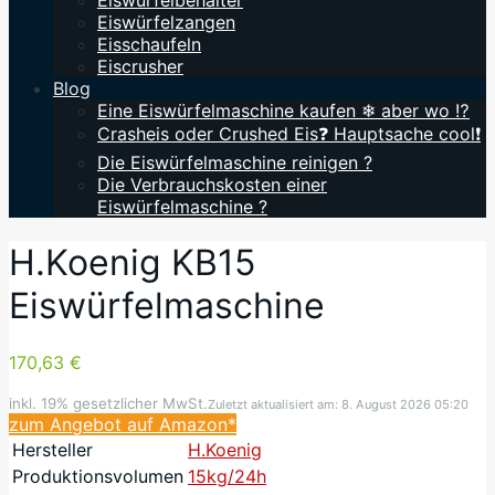
Eiswürfelbehälter
Eiswürfelzangen
Eisschaufeln
Eiscrusher
Blog
Eine Eiswürfelmaschine kaufen ❄ aber wo ⁉️
Crasheis oder Crushed Eis❓ Hauptsache cool❗
Die Eiswürfelmaschine reinigen ?
Die Verbrauchskosten einer
Eiswürfelmaschine ?
H.Koenig KB15
Eiswürfelmaschine
170,63 €
inkl. 19% gesetzlicher MwSt.
Zuletzt aktualisiert am: 8. August 2026 05:20
zum Angebot auf Amazon*
Hersteller
H.Koenig
Produktionsvolumen
15kg/24h