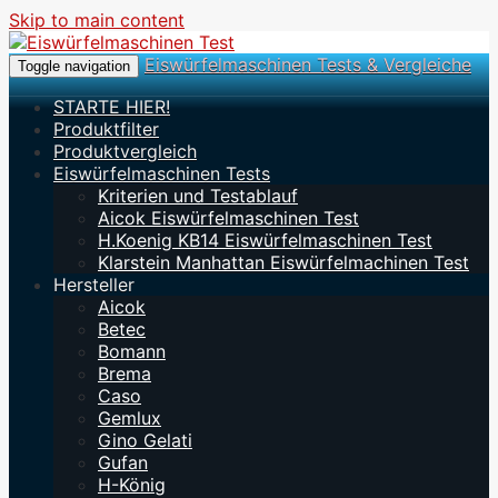
Skip to main content
Eiswürfelmaschinen Tests & Vergleiche
Toggle navigation
STARTE HIER!
Produktfilter
Produktvergleich
Eiswürfelmaschinen Tests
Kriterien und Testablauf
Aicok Eiswürfelmaschinen Test
H.Koenig KB14 Eiswürfelmaschinen Test
Klarstein Manhattan Eiswürfelmachinen Test
Hersteller
Aicok
Betec
Bomann
Brema
Caso
Gemlux
Gino Gelati
Gufan
H-König