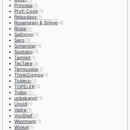
Princess
(1)
Profi Cook
(1)
Relaxdays
(1)
Rosenstein & Söhne
(4)
Rösle
(1)
Sailnovo
(1)
Saro
(3)
Schengler
(1)
Spetebo
(1)
Tamled
(1)
TecTake
(3)
Termozeta
(1)
ThinkGizmos
(1)
Todeco
(1)
TOPELEK
(1)
Trebs
(2)
unbekannt
(1)
Unold
(1)
Valira
(1)
VonShef
(2)
Westmark
(1)
Winkel
(1)