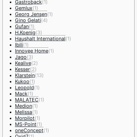
Gastroback
(1)
Gemlux
(1)
Georg Jensen
(1)
Gino Gelati
(4)
Gufan
(1)
H.Koenig
(3)
Haushalt International
(1)
Ibili
(1)
Innovee Home
(1)
Jago
(3)
Kealive
(2)
Kesser
(2)
Klarstein
(13)
Kukoo
(1)
Leopold
(1)
Mack
(1)
MALATEC
(1)
Medion
(1)
Melissa
(1)
Morpilot
(1)
MS-Point
(1)
oneConcept
(1)
Oxid7
(1)