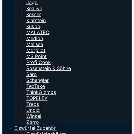
Jago
Kealive
Kesser
Klarstein
Kukoo
MALATEC
Medion
Melissa
Morpilot
MS Point
Profi Cook
Rosenstein & Söhne
Saro
Schengler
TecTake
ThinkGizmos
TOPELEK
Trebs
Unold
Winkel
Zorro
Eiswürfel Zubehör