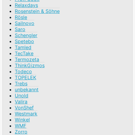
Relaxdays
Rosenstein & Söhne
Rösle
Sailnovo
Saro
Schengler
Spetebo
Tamled
TecTake
Termozeta
ThinkGizmos
Todeco
TOPELEK
Trebs
unbekannt
Unold
Valira
VonShef
Westmark
Winkel
WMF
Zorro