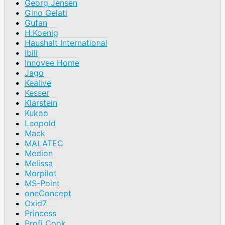
Georg Jensen
Gino Gelati
Gufan
H.Koenig
Haushalt International
Ibili
Innovee Home
Jago
Kealive
Kesser
Klarstein
Kukoo
Leopold
Mack
MALATEC
Medion
Melissa
Morpilot
MS-Point
oneConcept
Oxid7
Princess
Profi Cook