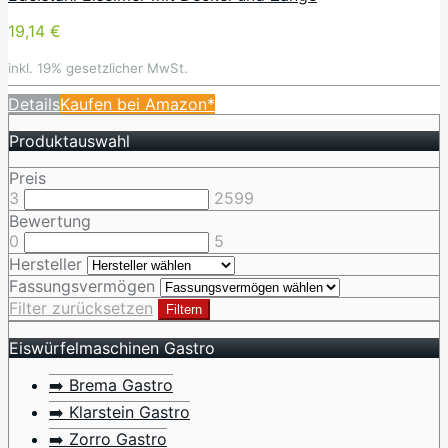
19,14 €
inkl. 19% gesetzlicher MwSt.
Details
Kaufen bei Amazon*
Produktauswahl
Preis
3
2599
Bewertung
0
5
Hersteller
Fassungsvermögen
Filter zurücksetzen
Filtern
Eiswürfelmaschinen Gastro
➡️ Brema Gastro
➡️ Klarstein Gastro
➡️ Zorro Gastro