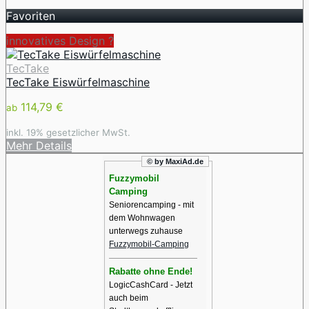
Favoriten
innovatives Design ️?
TecTake
TecTake Eiswürfelmaschine
114,79 €
ab
inkl. 19% gesetzlicher MwSt.
Mehr Details
© by MaxiAd.de
Fuzzymobil
Camping
Seniorencamping - mit
dem Wohnwagen
unterwegs zuhause
Fuzzymobil-Camping
Rabatte ohne Ende!
LogicCashCard - Jetzt
auch beim