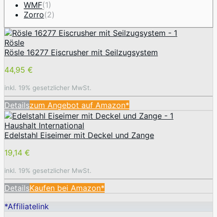
WMF
(1)
Zorro
(2)
Rösle
Rösle 16277 Eiscrusher mit Seilzugsystem
44,95 €
inkl. 19% gesetzlicher MwSt.
Details
zum Angebot auf Amazon*
Haushalt International
Edelstahl Eiseimer mit Deckel und Zange
19,14 €
inkl. 19% gesetzlicher MwSt.
Details
Kaufen bei Amazon*
*Affiliatelink