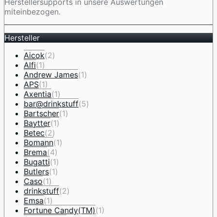
Herstellersupports in unsere Auswertungen
miteinbezogen.
Hersteller
Aicok
(2)
Alfi
(1)
Andrew James
(1)
APS
(1)
Axentia
(1)
bar@drinkstuff
(5)
Bartscher
(1)
Baytter
(1)
Betec
(2)
Bomann
(1)
Brema
(4)
Bugatti
(1)
Butlers
(1)
Caso
(1)
drinkstuff
(2)
Emsa
(1)
Fortune Candy(TM)
(1)