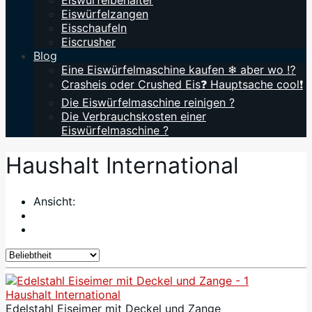
Eiswürfelbehälter
Eiswürfelzangen
Eisschaufeln
Eiscrusher
Blog
Eine Eiswürfelmaschine kaufen ❄ aber wo ⁉️
Crasheis oder Crushed Eis❓ Hauptsache cool❗
Die Eiswürfelmaschine reinigen ?
Die Verbrauchskosten einer
Eiswürfelmaschine ?
Haushalt International
Ansicht:
Haushalt International
Edelstahl Eiseimer mit Deckel und Zange