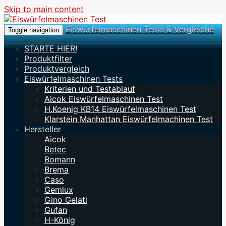
Skip to main content
Eiswürfelmaschinen Tests & Vergleiche
Toggle navigation
STARTE HIER!
Produktfilter
Produktvergleich
Eiswürfelmaschinen Tests
Kriterien und Testablauf
Aicok Eiswürfelmaschinen Test
H.Koenig KB14 Eiswürfelmaschinen Test
Klarstein Manhattan Eiswürfelmachinen Test
Hersteller
Aicok
Betec
Bomann
Brema
Caso
Gemlux
Gino Gelati
Gufan
H-König