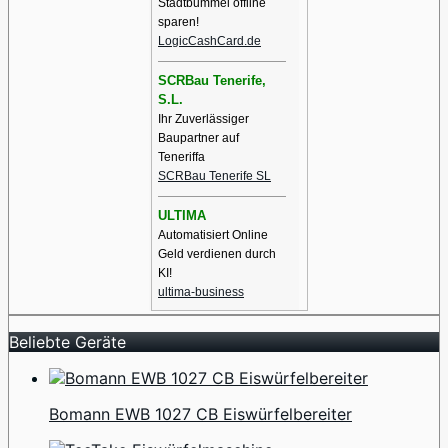
Stadtbummel offline
sparen!
LogicCashCard.de
SCRBau Tenerife,
S.L.
Ihr Zuverlässiger
Baupartner auf
Teneriffa
SCRBau Tenerife SL
ULTIMA
Automatisiert Online
Geld verdienen durch
KI!
ultima-business
Beliebte Geräte
Bomann EWB 1027 CB Eiswürfelbereiter