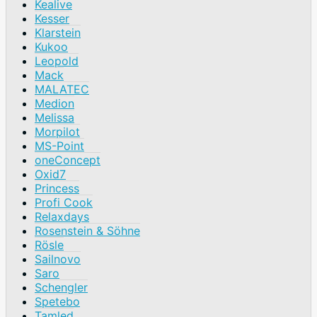
Kealive
Kesser
Klarstein
Kukoo
Leopold
Mack
MALATEC
Medion
Melissa
Morpilot
MS-Point
oneConcept
Oxid7
Princess
Profi Cook
Relaxdays
Rosenstein & Söhne
Rösle
Sailnovo
Saro
Schengler
Spetebo
Tamled