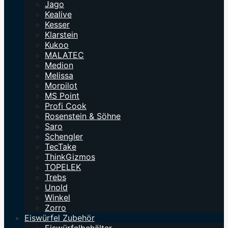
Jago
Kealive
Kesser
Klarstein
Kukoo
MALATEC
Medion
Melissa
Morpilot
MS Point
Profi Cook
Rosenstein & Söhne
Saro
Schengler
TecTake
ThinkGizmos
TOPELEK
Trebs
Unold
Winkel
Zorro
Eiswürfel Zubehör