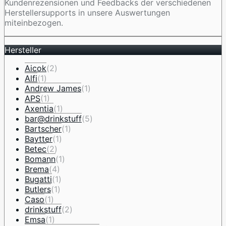
Kundenrezensionen und Feedbacks der verschiedenen
Herstellersupports in unsere Auswertungen
miteinbezogen.
Hersteller
Aicok
(2)
Alfi
(1)
Andrew James
(1)
APS
(1)
Axentia
(1)
bar@drinkstuff
(5)
Bartscher
(1)
Baytter
(1)
Betec
(2)
Bomann
(1)
Brema
(4)
Bugatti
(1)
Butlers
(1)
Caso
(1)
drinkstuff
(2)
Emsa
(1)