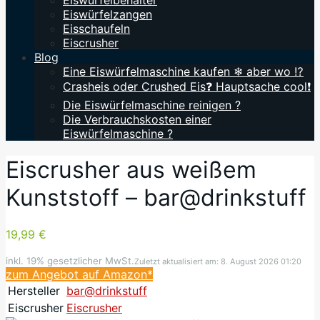
Eiswürfelbehälter
Eiswürfelzangen
Eisschaufeln
Eiscrusher
Blog
Eine Eiswürfelmaschine kaufen ❄ aber wo ⁉️
Crasheis oder Crushed Eis❓ Hauptsache cool❗
Die Eiswürfelmaschine reinigen ?
Die Verbrauchskosten einer
Eiswürfelmaschine ?
Eiscrusher aus weißem
Kunststoff – bar@drinkstuff
19,99 €
inkl. 19% gesetzlicher MwSt.
Zuletzt aktualisiert am: 8. August 2026 01:20
zum Angebot auf Amazon*
Hersteller
bar@drinkstuff
Eiscrusher
Eiscrusher