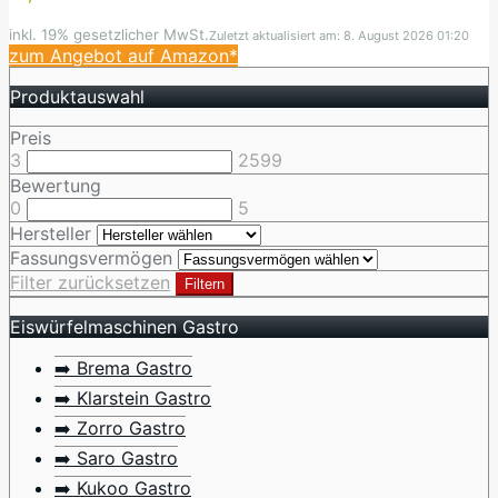
inkl. 19% gesetzlicher MwSt.
Zuletzt aktualisiert am: 8. August 2026 01:20
zum Angebot auf Amazon*
Produktauswahl
Preis
3
2599
Bewertung
0
5
Hersteller
Fassungsvermögen
Filter zurücksetzen
Filtern
Eiswürfelmaschinen Gastro
➡️ Brema Gastro
➡️ Klarstein Gastro
➡️ Zorro Gastro
➡️ Saro Gastro
➡️ Kukoo Gastro