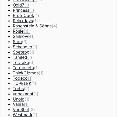
Oxid7
(1)
Princess
(1)
Profi Cook
(1)
Relaxdays
(1)
Rosenstein & Söhne
(4)
Rösle
(1)
Sailnovo
(1)
Saro
(3)
Schengler
(1)
Spetebo
(1)
Tamled
(1)
TecTake
(3)
Termozeta
(1)
ThinkGizmos
(1)
Todeco
(1)
TOPELEK
(1)
Trebs
(2)
unbekannt
(1)
Unold
(1)
Valira
(1)
VonShef
(2)
Westmark
(1)