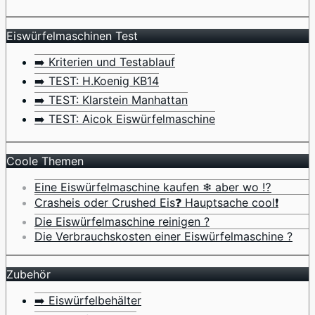
Eiswürfelmaschinen Test
➡️ Kriterien und Testablauf
➡️ TEST: H.Koenig KB14
➡️ TEST: Klarstein Manhattan
➡️ TEST: Aicok Eiswürfelmaschine
Coole Themen
Eine Eiswürfelmaschine kaufen ❄ aber wo ⁉️
Crasheis oder Crushed Eis❓ Hauptsache cool❗
Die Eiswürfelmaschine reinigen ?
Die Verbrauchskosten einer Eiswürfelmaschine ?
Zubehör
➡️ Eiswürfelbehälter