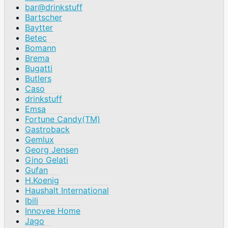
bar@drinkstuff
Bartscher
Baytter
Betec
Bomann
Brema
Bugatti
Butlers
Caso
drinkstuff
Emsa
Fortune Candy(TM)
Gastroback
Gemlux
Georg Jensen
Gino Gelati
Gufan
H.Koenig
Haushalt International
Ibili
Innovee Home
Jago