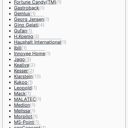
Fortune Candy(TM)
(1)
Gastroback
(1)
Gemlux
(1)
Georg Jensen
(1)
Gino Gelati
(4)
Gufan
(1)
H.Koenig
(3)
Haushalt International
(1)
Ibili
(1)
Innovee Home
(1)
Jago
(3)
Kealive
(2)
Kesser
(2)
Klarstein
(13)
Kukoo
(1)
Leopold
(1)
Mack
(1)
MALATEC
(1)
Medion
(1)
Melissa
(1)
Morpilot
(1)
MS-Point
(1)
oneConcept
(1)