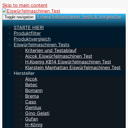
Skip to main content
Eiswürfelmaschinen Tests & Vergleiche
Toggle navigation
STARTE HIER!
Produktfilter
Produktvergleich
Eiswürfelmaschinen Tests
Kriterien und Testablauf
Aicok Eiswürfelmaschinen Test
H.Koenig KB14 Eiswürfelmaschinen Test
Klarstein Manhattan Eiswürfelmachinen Test
Hersteller
Aicok
Betec
Bomann
Brema
Caso
Gemlux
Gino Gelati
Gufan
H-König