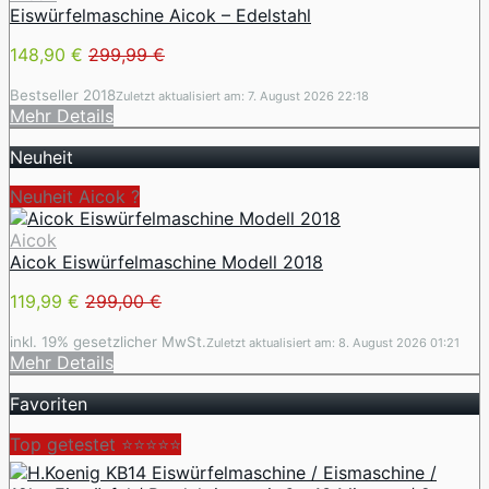
Eiswürfelmaschine Aicok – Edelstahl
148,90 €
299,99 €
Bestseller 2018
Zuletzt aktualisiert am: 7. August 2026 22:18
Mehr Details
Neuheit
Neuheit Aicok ?
Aicok
Aicok Eiswürfelmaschine Modell 2018
119,99 €
299,00 €
inkl. 19% gesetzlicher MwSt.
Zuletzt aktualisiert am: 8. August 2026 01:21
Mehr Details
Favoriten
Top getestet ⭐⭐⭐⭐⭐