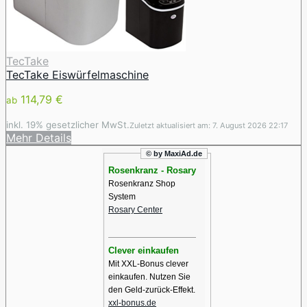
TecTake
TecTake Eiswürfelmaschine
114,79 €
ab
inkl. 19% gesetzlicher MwSt.
Zuletzt aktualisiert am: 7. August 2026 22:17
Mehr Details
© by MaxiAd.de
Rosenkranz - Rosary
Rosenkranz Shop
System
Rosary Center
Clever einkaufen
Mit XXL-Bonus clever
einkaufen. Nutzen Sie
den Geld-zurück-Effekt.
xxl-bonus.de