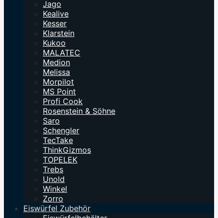
Jago
Kealive
Kesser
Klarstein
Kukoo
MALATEC
Medion
Melissa
Morpilot
MS Point
Profi Cook
Rosenstein & Söhne
Saro
Schengler
TecTake
ThinkGizmos
TOPELEK
Trebs
Unold
Winkel
Zorro
Eiswürfel Zubehör