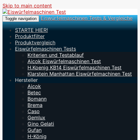
Skip to main content
Eiswürfelmaschinen Tests & Vergleiche
Toggle navigation
STARTE HIER!
Produktfilter
Produktvergleich
Eiswürfelmaschinen Tests
Kriterien und Testablauf
Aicok Eiswürfelmaschinen Test
H.Koenig KB14 Eiswürfelmaschinen Test
Klarstein Manhattan Eiswürfelmachinen Test
Hersteller
Aicok
Betec
Bomann
Brema
Caso
Gemlux
Gino Gelati
Gufan
H-König