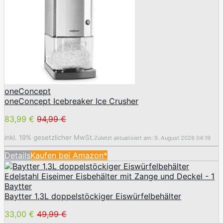
oneConcept
oneConcept Icebreaker Ice Crusher
83,99 €
94,99 €
inkl. 19% gesetzlicher MwSt.
Zuletzt aktualisiert am: 9. August 2026 04:19
Details
Kaufen bei Amazon*
Baytter
Baytter 1,3L doppelstöckiger Eiswürfelbehälter
33,00 €
49,99 €