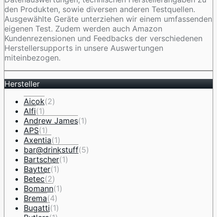
den Produkten, sowie diversen anderen Testquellen.
Ausgewählte Geräte unterziehen wir einem umfassenden
eigenen Test. Zudem werden auch Amazon
Kundenrezensionen und Feedbacks der verschiedenen
Herstellersupports in unsere Auswertungen
miteinbezogen.
Hersteller
Aicok
(2)
Alfi
(1)
Andrew James
(1)
APS
(1)
Axentia
(1)
bar@drinkstuff
(5)
Bartscher
(1)
Baytter
(1)
Betec
(2)
Bomann
(1)
Brema
(4)
Bugatti
(1)