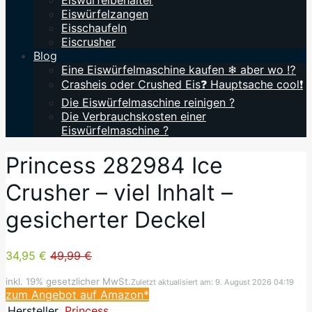
Eiswürfelbehälter
Eiswürfelzangen
Eisschaufeln
Eiscrusher
Blog
Eine Eiswürfelmaschine kaufen ❄ aber wo ⁉️
Crasheis oder Crushed Eis❓ Hauptsache cool❗
Die Eiswürfelmaschine reinigen ?
Die Verbrauchskosten einer
Eiswürfelmaschine ?
Princess 282984 Ice
Crusher – viel Inhalt –
gesicherter Deckel
34,95 €
49,99 €
inkl. 19% gesetzlicher MwSt.
Zuletzt aktualisiert am: 9. August 2026 04:19
zum Angebot auf Amazon*
Hersteller
Princess