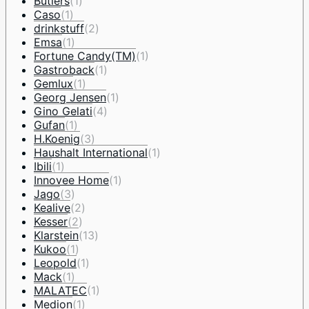
Butlers
(1)
Caso
(1)
drinkstuff
(2)
Emsa
(1)
Fortune Candy(TM)
(1)
Gastroback
(1)
Gemlux
(1)
Georg Jensen
(1)
Gino Gelati
(4)
Gufan
(1)
H.Koenig
(3)
Haushalt International
(1)
Ibili
(1)
Innovee Home
(1)
Jago
(3)
Kealive
(2)
Kesser
(2)
Klarstein
(13)
Kukoo
(1)
Leopold
(1)
Mack
(1)
MALATEC
(1)
Medion
(1)