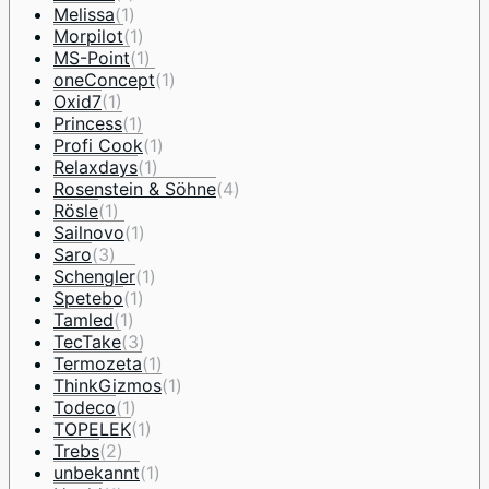
Melissa
(1)
Morpilot
(1)
MS-Point
(1)
oneConcept
(1)
Oxid7
(1)
Princess
(1)
Profi Cook
(1)
Relaxdays
(1)
Rosenstein & Söhne
(4)
Rösle
(1)
Sailnovo
(1)
Saro
(3)
Schengler
(1)
Spetebo
(1)
Tamled
(1)
TecTake
(3)
Termozeta
(1)
ThinkGizmos
(1)
Todeco
(1)
TOPELEK
(1)
Trebs
(2)
unbekannt
(1)