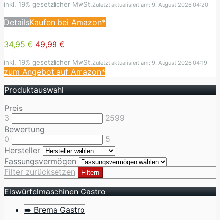
inkl. 19% gesetzlicher MwSt.
Zuletzt aktualisiert am: 9. August 2026 04:20
Details
Kaufen bei Amazon*
34,95 €
49,99 €
inkl. 19% gesetzlicher MwSt.
Zuletzt aktualisiert am: 9. August 2026 04:19
zum Angebot auf Amazon*
Produktauswahl
Preis
3
2599
Bewertung
0
5
Hersteller
Fassungsvermögen
Filter zurücksetzen
Filtern
Eiswürfelmaschinen Gastro
➡️ Brema Gastro