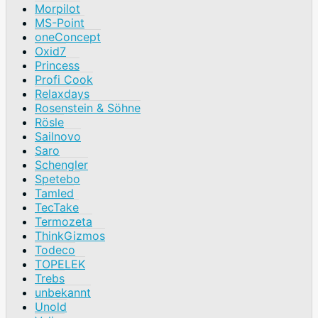
Morpilot
MS-Point
oneConcept
Oxid7
Princess
Profi Cook
Relaxdays
Rosenstein & Söhne
Rösle
Sailnovo
Saro
Schengler
Spetebo
Tamled
TecTake
Termozeta
ThinkGizmos
Todeco
TOPELEK
Trebs
unbekannt
Unold