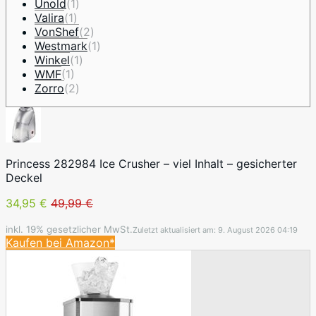
Unold
(1)
Valira
(1)
VonShef
(2)
Westmark
(1)
Winkel
(1)
WMF
(1)
Zorro
(2)
Princess 282984 Ice Crusher – viel Inhalt – gesicherter
Deckel
34,95 €
49,99 €
inkl. 19% gesetzlicher MwSt.
Zuletzt aktualisiert am: 9. August 2026 04:19
Kaufen bei Amazon*