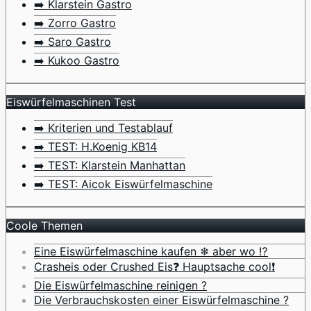
➡️ Klarstein Gastro
➡️ Zorro Gastro
➡️ Saro Gastro
➡️ Kukoo Gastro
Eiswürfelmaschinen Test
➡️ Kriterien und Testablauf
➡️ TEST: H.Koenig KB14
➡️ TEST: Klarstein Manhattan
➡️ TEST: Aicok Eiswürfelmaschine
Coole Themen
Eine Eiswürfelmaschine kaufen ❄ aber wo ⁉️
Crasheis oder Crushed Eis❓ Hauptsache cool❗
Die Eiswürfelmaschine reinigen ?
Die Verbrauchskosten einer Eiswürfelmaschine ?