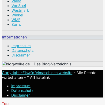
Valira
VonShef
Westmark
Winkel
WMF
Zorro
Informationen
Impressum
Datenschutz
Disclaimer
Copyright -
Eiswürfelmaschinen.website
- Alle Rechte
vorbehalten - * Affiliatelink
Impressum
Datenschutz
Disclaimer
Top