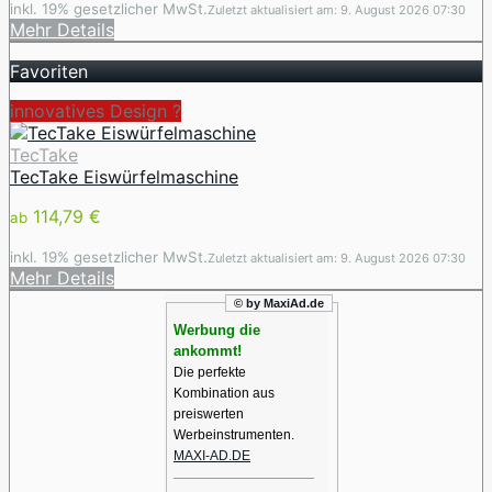
inkl. 19% gesetzlicher MwSt.
Zuletzt aktualisiert am: 9. August 2026 07:30
Mehr Details
Favoriten
innovatives Design ️?
TecTake
TecTake Eiswürfelmaschine
114,79 €
ab
inkl. 19% gesetzlicher MwSt.
Zuletzt aktualisiert am: 9. August 2026 07:30
Mehr Details
© by MaxiAd.de
Werbung die
ankommt!
Die perfekte
Kombination aus
preiswerten
Werbeinstrumenten.
MAXI-AD.DE