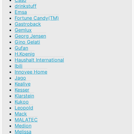
drinkstuff
Emsa
Fortune Candy(TM)
Gastroback
Gemlux
Georg Jensen
Gino Gelati
Gufan
H.Koenig
Haushalt International
Ibili
Innovee Home
Jago
Kealive
Kesser
Klarstein
Kukoo
Leopold
Mack
MALATEC
Medion
Melissa