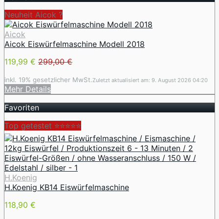
Neuheit Aicok ?
Aicok
Aicok Eiswürfelmaschine Modell 2018
119,99 €
299,00 €
inkl. 19% gesetzlicher MwSt.
Zuletzt aktualisiert am: 9. August 2026 04:20
Mehr Details
Favoriten
Top getestet ⭐⭐⭐⭐⭐
H.Koenig
H.Koenig KB14 Eiswürfelmaschine
118,90 €