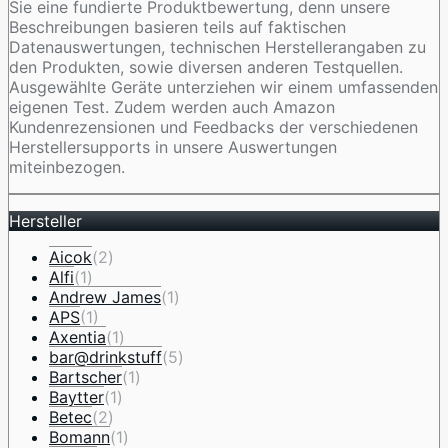
Sie eine fundierte Produktbewertung, denn unsere
Beschreibungen basieren teils auf faktischen
Datenauswertungen, technischen Herstellerangaben zu
den Produkten, sowie diversen anderen Testquellen.
Ausgewählte Geräte unterziehen wir einem umfassenden
eigenen Test. Zudem werden auch Amazon
Kundenrezensionen und Feedbacks der verschiedenen
Herstellersupports in unsere Auswertungen
miteinbezogen.
Hersteller
Aicok
(2)
Alfi
(1)
Andrew James
(1)
APS
(1)
Axentia
(1)
bar@drinkstuff
(5)
Bartscher
(1)
Baytter
(1)
Betec
(2)
Bomann
(1)