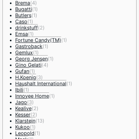
Brema
(4)
Bugatti
(1)
Butlers
(1)
Caso
(1)
drinkstuff
(2)
Emsa
(1)
Fortune Candy(TM)
(1)
Gastroback
(1)
Gemlux
(1)
Georg Jensen
(1)
Gino Gelati
(4)
Gufan
(1)
H.Koenig
(3)
Haushalt International
(1)
Ibili
(1)
Innovee Home
(1)
Jago
(3)
Kealive
(2)
Kesser
(2)
Klarstein
(13)
Kukoo
(1)
Leopold
(1)