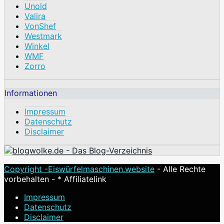
Unold
Valira
VonShef
Westmark
Winkel
WMF
Zorro
Informationen
Impressum
Datenschutz
Disclaimer
Copyright -
Eiswürfelmaschinen.website
- Alle Rechte
vorbehalten - * Affiliatelink
Impressum
Datenschutz
Disclaimer