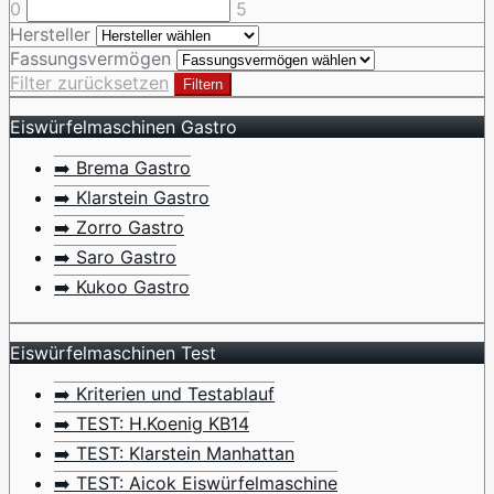
0
5
Hersteller
Fassungsvermögen
Filter zurücksetzen
Filtern
Eiswürfelmaschinen Gastro
➡️ Brema Gastro
➡️ Klarstein Gastro
➡️ Zorro Gastro
➡️ Saro Gastro
➡️ Kukoo Gastro
Eiswürfelmaschinen Test
➡️ Kriterien und Testablauf
➡️ TEST: H.Koenig KB14
➡️ TEST: Klarstein Manhattan
➡️ TEST: Aicok Eiswürfelmaschine