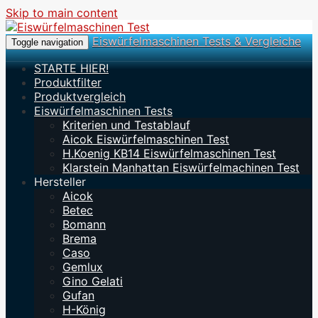
Skip to main content
Eiswürfelmaschinen Tests & Vergleiche
Toggle navigation
STARTE HIER!
Produktfilter
Produktvergleich
Eiswürfelmaschinen Tests
Kriterien und Testablauf
Aicok Eiswürfelmaschinen Test
H.Koenig KB14 Eiswürfelmaschinen Test
Klarstein Manhattan Eiswürfelmachinen Test
Hersteller
Aicok
Betec
Bomann
Brema
Caso
Gemlux
Gino Gelati
Gufan
H-König