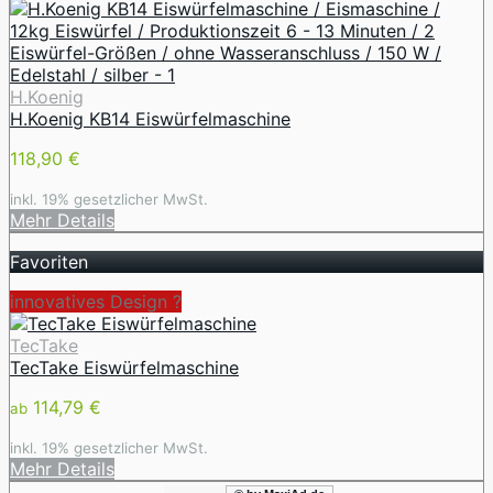
H.Koenig
H.Koenig KB14 Eiswürfelmaschine
118,90 €
inkl. 19% gesetzlicher MwSt.
Mehr Details
Favoriten
innovatives Design ️?
TecTake
TecTake Eiswürfelmaschine
114,79 €
ab
inkl. 19% gesetzlicher MwSt.
Mehr Details