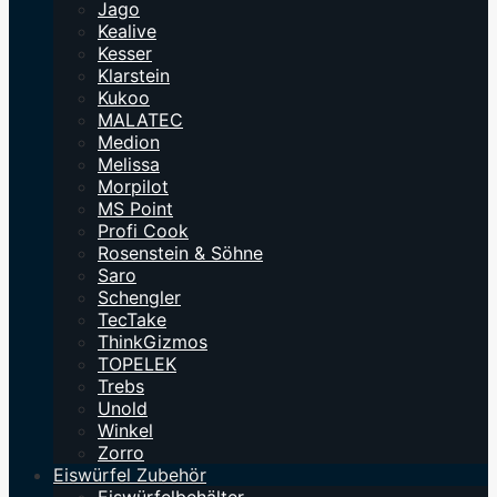
Jago
Kealive
Kesser
Klarstein
Kukoo
MALATEC
Medion
Melissa
Morpilot
MS Point
Profi Cook
Rosenstein & Söhne
Saro
Schengler
TecTake
ThinkGizmos
TOPELEK
Trebs
Unold
Winkel
Zorro
Eiswürfel Zubehör