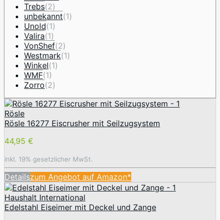
Trebs
(2)
unbekannt
(1)
Unold
(1)
Valira
(1)
VonShef
(2)
Westmark
(1)
Winkel
(1)
WMF
(1)
Zorro
(2)
Rösle
Rösle 16277 Eiscrusher mit Seilzugsystem
44,95 €
inkl. 19% gesetzlicher MwSt.
Details
zum Angebot auf Amazon*
Haushalt International
Edelstahl Eiseimer mit Deckel und Zange