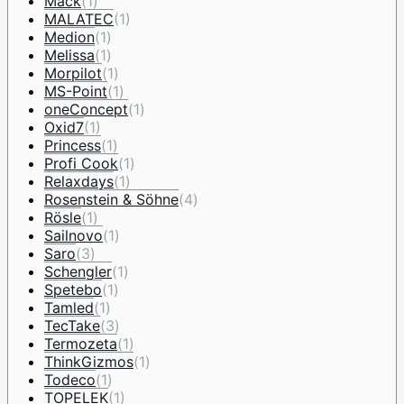
Mack
(1)
MALATEC
(1)
Medion
(1)
Melissa
(1)
Morpilot
(1)
MS-Point
(1)
oneConcept
(1)
Oxid7
(1)
Princess
(1)
Profi Cook
(1)
Relaxdays
(1)
Rosenstein & Söhne
(4)
Rösle
(1)
Sailnovo
(1)
Saro
(3)
Schengler
(1)
Spetebo
(1)
Tamled
(1)
TecTake
(3)
Termozeta
(1)
ThinkGizmos
(1)
Todeco
(1)
TOPELEK
(1)