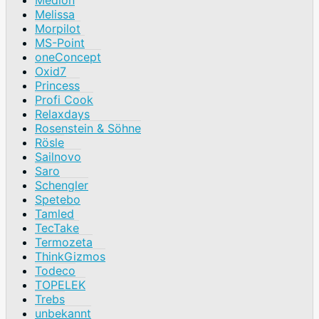
Melissa
Morpilot
MS-Point
oneConcept
Oxid7
Princess
Profi Cook
Relaxdays
Rosenstein & Söhne
Rösle
Sailnovo
Saro
Schengler
Spetebo
Tamled
TecTake
Termozeta
ThinkGizmos
Todeco
TOPELEK
Trebs
unbekannt