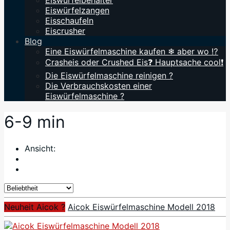
Eiswürfelbehälter
Eiswürfelzangen
Eisschaufeln
Eiscrusher
Blog
Eine Eiswürfelmaschine kaufen ❄ aber wo ⁉️
Crasheis oder Crushed Eis❓ Hauptsache cool❗
Die Eiswürfelmaschine reinigen ?
Die Verbrauchskosten einer
Eiswürfelmaschine ?
6-9 min
Ansicht:
Neuheit Aicok ?
Aicok Eiswürfelmaschine Modell 2018