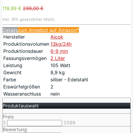
119,99 €
299,00 €
inkl. 19% gesetzlicher MwSt.
Details
zum Angebot auf Amazon*
Hersteller
Aicok
Produktionsvolumen
13kg/24h
Produktionsdauer
6-9 min
Fassungsvermögen
2 Liter
Leistung
105 Watt
Gewicht
8,9 kg
Farbe
silber - Edelstahl
Eiswürfelgrößen
2
Wasseranschluss
nein
Produktauswahl
Preis
3
2599
Bewertung