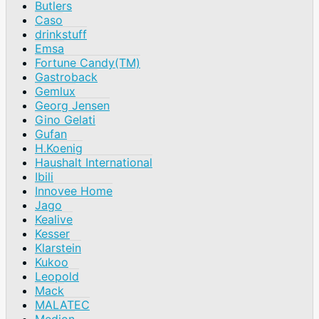
Butlers
Caso
drinkstuff
Emsa
Fortune Candy(TM)
Gastroback
Gemlux
Georg Jensen
Gino Gelati
Gufan
H.Koenig
Haushalt International
Ibili
Innovee Home
Jago
Kealive
Kesser
Klarstein
Kukoo
Leopold
Mack
MALATEC
Medion