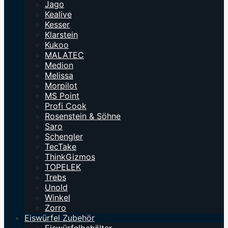
Jago
Kealive
Kesser
Klarstein
Kukoo
MALATEC
Medion
Melissa
Morpilot
MS Point
Profi Cook
Rosenstein & Söhne
Saro
Schengler
TecTake
ThinkGizmos
TOPELEK
Trebs
Unold
Winkel
Zorro
Eiswürfel Zubehör