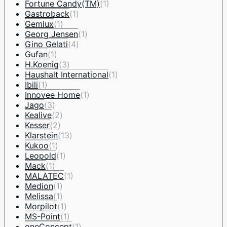
Fortune Candy(TM)
(1)
Gastroback
(1)
Gemlux
(1)
Georg Jensen
(1)
Gino Gelati
(4)
Gufan
(1)
H.Koenig
(3)
Haushalt International
(1)
Ibili
(1)
Innovee Home
(1)
Jago
(3)
Kealive
(2)
Kesser
(2)
Klarstein
(13)
Kukoo
(1)
Leopold
(1)
Mack
(1)
MALATEC
(1)
Medion
(1)
Melissa
(1)
Morpilot
(1)
MS-Point
(1)
oneConcept
(1)