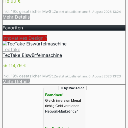
118,90 €
inkl. 19% gesetzlicher MwSt.
Zuletzt aktualisiert am: 6. August 2026 13:24
Mehr Details
Favoriten
innovatives Design ️?
TecTake
TecTake Eiswürfelmaschine
114,79 €
ab
inkl. 19% gesetzlicher MwSt.
Zuletzt aktualisiert am: 6. August 2026 13:23
Mehr Details
© by MaxiAd.de
Brandneu!
Gleich im ersten Monat
richtig Geld verdienen!
Network-Marketing24