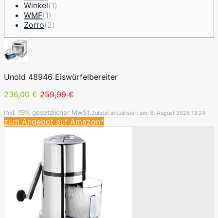
Winkel
(1)
WMF
(1)
Zorro
(2)
Unold 48946 Eiswürfelbereiter
236,00 €
259,99 €
inkl. 19% gesetzlicher MwSt.
Zuletzt aktualisiert am: 6. August 2026 13:24
zum Angebot auf Amazon*