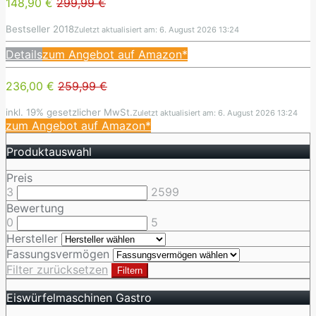
148,90 €
299,99 €
Bestseller 2018
Zuletzt aktualisiert am: 6. August 2026 13:24
Details
zum Angebot auf Amazon*
236,00 €
259,99 €
inkl. 19% gesetzlicher MwSt.
Zuletzt aktualisiert am: 6. August 2026 13:24
zum Angebot auf Amazon*
Produktauswahl
Preis
3
2599
Bewertung
0
5
Hersteller
Fassungsvermögen
Filter zurücksetzen
Filtern
Eiswürfelmaschinen Gastro