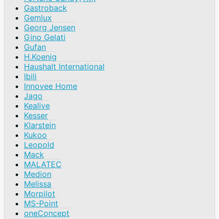
Gastroback
Gemlux
Georg Jensen
Gino Gelati
Gufan
H.Koenig
Haushalt International
Ibili
Innovee Home
Jago
Kealive
Kesser
Klarstein
Kukoo
Leopold
Mack
MALATEC
Medion
Melissa
Morpilot
MS-Point
oneConcept