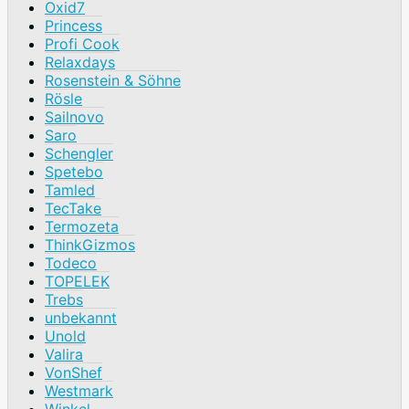
Oxid7
Princess
Profi Cook
Relaxdays
Rosenstein & Söhne
Rösle
Sailnovo
Saro
Schengler
Spetebo
Tamled
TecTake
Termozeta
ThinkGizmos
Todeco
TOPELEK
Trebs
unbekannt
Unold
Valira
VonShef
Westmark
Winkel