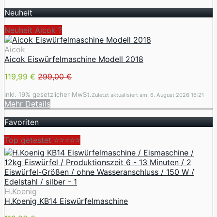
Neuheit
Neuheit Aicok ?
Aicok
Aicok Eiswürfelmaschine Modell 2018
119,99 €
299,00 €
inkl. 19% gesetzlicher MwSt.
Zuletzt aktualisiert am: 6. August 2026 16:21
Mehr Details
Favoriten
Top getestet ⭐⭐⭐⭐⭐
H.Koenig
H.Koenig KB14 Eiswürfelmaschine