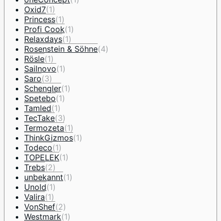
Oxid7
(1)
Princess
(1)
Profi Cook
(1)
Relaxdays
(1)
Rosenstein & Söhne
(4)
Rösle
(1)
Sailnovo
(1)
Saro
(3)
Schengler
(1)
Spetebo
(1)
Tamled
(1)
TecTake
(3)
Termozeta
(1)
ThinkGizmos
(1)
Todeco
(1)
TOPELEK
(1)
Trebs
(2)
unbekannt
(1)
Unold
(1)
Valira
(1)
VonShef
(2)
Westmark
(1)