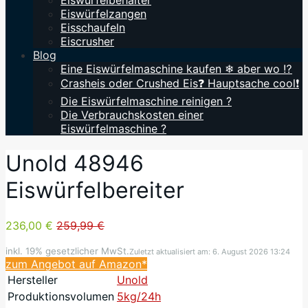
Eiswürfelbehälter
Eiswürfelzangen
Eisschaufeln
Eiscrusher
Blog
Eine Eiswürfelmaschine kaufen ❄ aber wo ⁉️
Crasheis oder Crushed Eis❓ Hauptsache cool❗
Die Eiswürfelmaschine reinigen ?
Die Verbrauchskosten einer
Eiswürfelmaschine ?
Unold 48946
Eiswürfelbereiter
236,00 €
259,99 €
inkl. 19% gesetzlicher MwSt.
Zuletzt aktualisiert am: 6. August 2026 13:24
zum Angebot auf Amazon*
Hersteller
Unold
Produktionsvolumen
5kg/24h