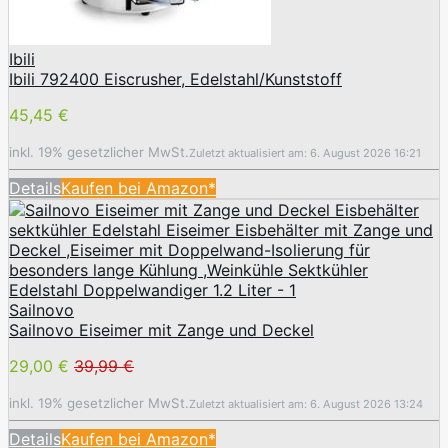
Ibili
Ibili 792400 Eiscrusher, Edelstahl/Kunststoff
45,45 €
inkl. 19% gesetzlicher MwSt.
Zuletzt aktualisiert am: 6. August 2026 16:21
Details
Kaufen bei Amazon*
Sailnovo
Sailnovo Eiseimer mit Zange und Deckel
29,00 €
39,99 €
inkl. 19% gesetzlicher MwSt.
Zuletzt aktualisiert am: 6. August 2026 13:24
Details
Kaufen bei Amazon*