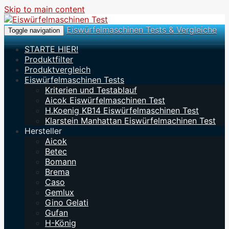
Skip to main content
Eiswürfelmaschinen Tests & Vergleiche
Toggle navigation
STARTE HIER!
Produktfilter
Produktvergleich
Eiswürfelmaschinen Tests
Kriterien und Testablauf
Aicok Eiswürfelmaschinen Test
H.Koenig KB14 Eiswürfelmaschinen Test
Klarstein Manhattan Eiswürfelmachinen Test
Hersteller
Aicok
Betec
Bomann
Brema
Caso
Gemlux
Gino Gelati
Gufan
H-König