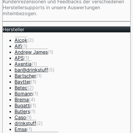
Kundenrezensionen und Feedbacks der verschiedenen
Herstellersupports in unsere Auswertungen
miteinbezogen.
Hersteller
Aicok
(2)
Alfi
(1)
Andrew James
(1)
APS
(1)
Axentia
(1)
bar@drinkstuff
(5)
Bartscher
(1)
Baytter
(1)
Betec
(2)
Bomann
(1)
Brema
(4)
Bugatti
(1)
Butlers
(1)
Caso
(1)
drinkstuff
(2)
Emsa
(1)