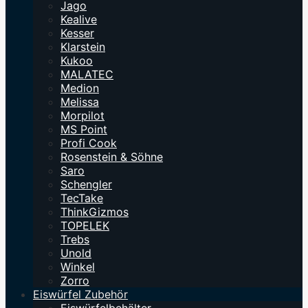
Jago
Kealive
Kesser
Klarstein
Kukoo
MALATEC
Medion
Melissa
Morpilot
MS Point
Profi Cook
Rosenstein & Söhne
Saro
Schengler
TecTake
ThinkGizmos
TOPELEK
Trebs
Unold
Winkel
Zorro
Eiswürfel Zubehör