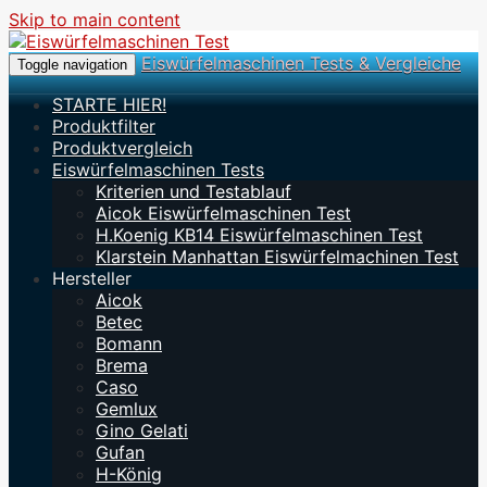
Skip to main content
Eiswürfelmaschinen Tests & Vergleiche
Toggle navigation
STARTE HIER!
Produktfilter
Produktvergleich
Eiswürfelmaschinen Tests
Kriterien und Testablauf
Aicok Eiswürfelmaschinen Test
H.Koenig KB14 Eiswürfelmaschinen Test
Klarstein Manhattan Eiswürfelmachinen Test
Hersteller
Aicok
Betec
Bomann
Brema
Caso
Gemlux
Gino Gelati
Gufan
H-König