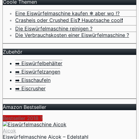
Coole Themen
Eine Eiswürfelmaschine kaufen ❄ aber wo ⁉️
Crasheis oder Crushed Eis❓ Hauptsache cool❗
Die Eiswürfelmaschine reinigen ?
Die Verbrauchskosten einer Eiswürfelmaschine ?
Zubehör
➡️ Eiswürfelbehälter
➡️ Eiswürfelzangen
➡️ Eisschaufeln
➡️ Eiscrusher
Amazon Bestseller
Bestseller 2018 ?
Aicok
Eiswürfelmaschine Aicok – Edelstahl