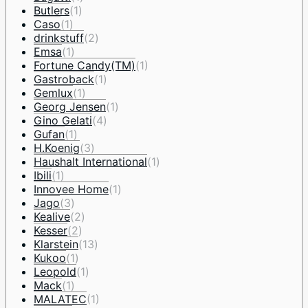
Butlers
(1)
Caso
(1)
drinkstuff
(2)
Emsa
(1)
Fortune Candy(TM)
(1)
Gastroback
(1)
Gemlux
(1)
Georg Jensen
(1)
Gino Gelati
(4)
Gufan
(1)
H.Koenig
(3)
Haushalt International
(1)
Ibili
(1)
Innovee Home
(1)
Jago
(3)
Kealive
(2)
Kesser
(2)
Klarstein
(13)
Kukoo
(1)
Leopold
(1)
Mack
(1)
MALATEC
(1)