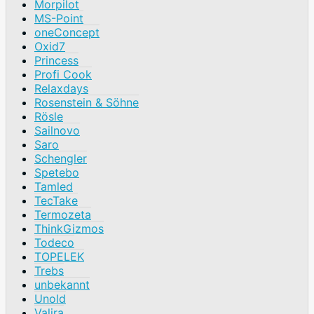
Morpilot
MS-Point
oneConcept
Oxid7
Princess
Profi Cook
Relaxdays
Rosenstein & Söhne
Rösle
Sailnovo
Saro
Schengler
Spetebo
Tamled
TecTake
Termozeta
ThinkGizmos
Todeco
TOPELEK
Trebs
unbekannt
Unold
Valira