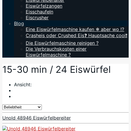
Eiswürfelbehälter
Eiswürfelzangen
Eisschaufeln
Eiscrusher
Blog
Eine Eiswürfelmaschine kaufen ❄ aber wo ⁉️
Crasheis oder Crushed Eis❓ Hauptsache cool❗
Die Eiswürfelmaschine reinigen ?
Die Verbrauchskosten einer
Eiswürfelmaschine ?
15-30 min / 24 Eiswürfel
Ansicht:
Unold 48946 Eiswürfelbereiter