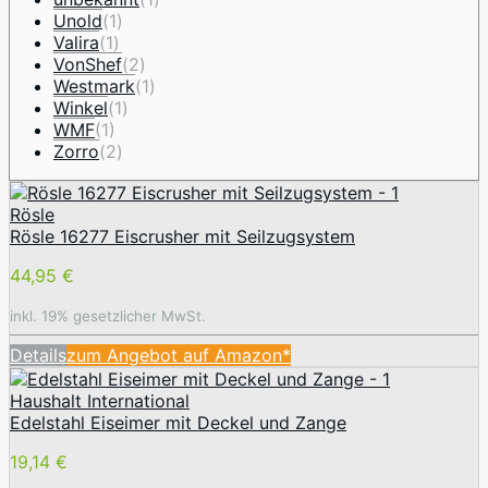
Unold
(1)
Valira
(1)
VonShef
(2)
Westmark
(1)
Winkel
(1)
WMF
(1)
Zorro
(2)
Rösle
Rösle 16277 Eiscrusher mit Seilzugsystem
44,95 €
inkl. 19% gesetzlicher MwSt.
Details
zum Angebot auf Amazon*
Haushalt International
Edelstahl Eiseimer mit Deckel und Zange
19,14 €