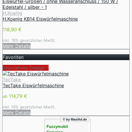
H.Koenig
H.Koenig KB14 Eiswürfelmaschine
118,90 €
inkl. 19% gesetzlicher MwSt.
Mehr Details
Favoriten
innovatives Design ️?
TecTake
TecTake Eiswürfelmaschine
114,79 €
ab
inkl. 19% gesetzlicher MwSt.
Mehr Details
© by MaxiAd.de
Fuzzymobil