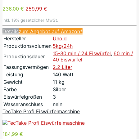
236,00 €
259,99 €
inkl. 19% gesetzlicher MwSt.
Details
zum Angebot auf Amazon*
Hersteller
Unold
Produktionsvolumen
5kg/24h
15-30 min / 24 Eiswürfel
,
60 min /
Produktionsdauer
40 Eiswürfel
Fassungsvermögen
2,2 Liter
Leistung
140 Watt
Gewicht
11 kg
Farbe
Silber
Eiswürfelgrößen
3
Wasseranschluss
nein
TecTake Profi Eiswürfelmaschine
184,99 €