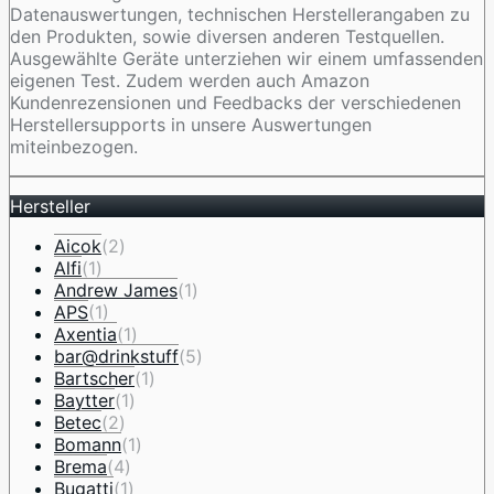
Datenauswertungen, technischen Herstellerangaben zu
den Produkten, sowie diversen anderen Testquellen.
Ausgewählte Geräte unterziehen wir einem umfassenden
eigenen Test. Zudem werden auch Amazon
Kundenrezensionen und Feedbacks der verschiedenen
Herstellersupports in unsere Auswertungen
miteinbezogen.
Hersteller
Aicok
(2)
Alfi
(1)
Andrew James
(1)
APS
(1)
Axentia
(1)
bar@drinkstuff
(5)
Bartscher
(1)
Baytter
(1)
Betec
(2)
Bomann
(1)
Brema
(4)
Bugatti
(1)