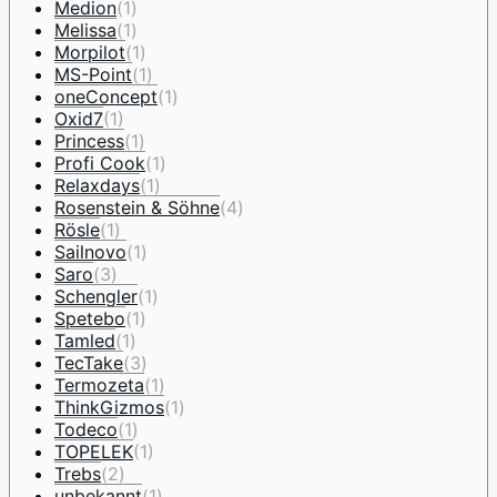
Medion
(1)
Melissa
(1)
Morpilot
(1)
MS-Point
(1)
oneConcept
(1)
Oxid7
(1)
Princess
(1)
Profi Cook
(1)
Relaxdays
(1)
Rosenstein & Söhne
(4)
Rösle
(1)
Sailnovo
(1)
Saro
(3)
Schengler
(1)
Spetebo
(1)
Tamled
(1)
TecTake
(3)
Termozeta
(1)
ThinkGizmos
(1)
Todeco
(1)
TOPELEK
(1)
Trebs
(2)
unbekannt
(1)