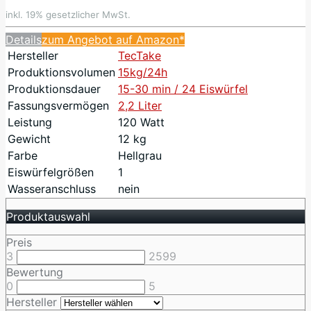
inkl. 19% gesetzlicher MwSt.
Details
zum Angebot auf Amazon*
Hersteller
TecTake
Produktionsvolumen
15kg/24h
Produktionsdauer
15-30 min / 24 Eiswürfel
Fassungsvermögen
2,2 Liter
Leistung
120 Watt
Gewicht
12 kg
Farbe
Hellgrau
Eiswürfelgrößen
1
Wasseranschluss
nein
Produktauswahl
Preis
3
2599
Bewertung
0
5
Hersteller