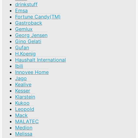
drinkstuff
Emsa
Fortune Candy(TM)
Gastroback
Gemlux
Georg Jensen
Gino Gelati
Gufan
H.Koenig
Haushalt International
Ibili
Innovee Home
Jago
Kealive
Kesser
Klarstein
Kukoo
Leopold
Mack
MALATEC
Medion
Melissa