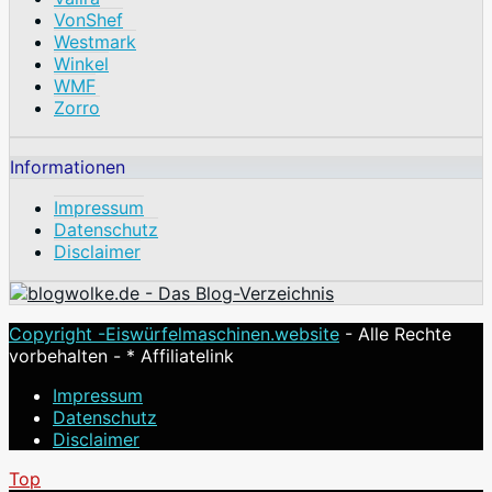
VonShef
Westmark
Winkel
WMF
Zorro
Informationen
Impressum
Datenschutz
Disclaimer
Copyright -
Eiswürfelmaschinen.website
- Alle Rechte
vorbehalten - * Affiliatelink
Impressum
Datenschutz
Disclaimer
Top